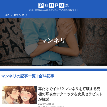
実は、1000万人が読んでいる。男の総合情報サイト
TOP
＞
#マンネリ
マンネリ
マンネリの記事一覧 | 全74記事​
耳だけでイク!？マンネリを打破する究
極の耳攻めテクニックを女風セラピスト
が解説
2026年1月5日