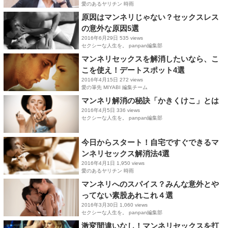
愛のあるヤリチン 時雨
原因はマンネリじゃない？セックスレス
の意外な原因5選
2016年6月29日
535 views
セクシーな人生を。 panpan編集部
マンネリセックスを解消したいなら、こ
こを使え！デートスポット4選
2016年4月15日
272 views
愛の筆先 MIYABI 編集チーム
マンネリ解消の秘訣「かきくけこ」とは
2016年4月5日
336 views
セクシーな人生を。 panpan編集部
今日からスタート！自宅ですぐできるマ
ンネリセックス解消法4選
2016年4月1日
1,950 views
愛のあるヤリチン 時雨
マンネリへのスパイス？みんな意外とや
ってない素股あれこれ４選
2016年3月30日
1,060 views
セクシーな人生を。 panpan編集部
激変間違いなし！マンネリセックスを打