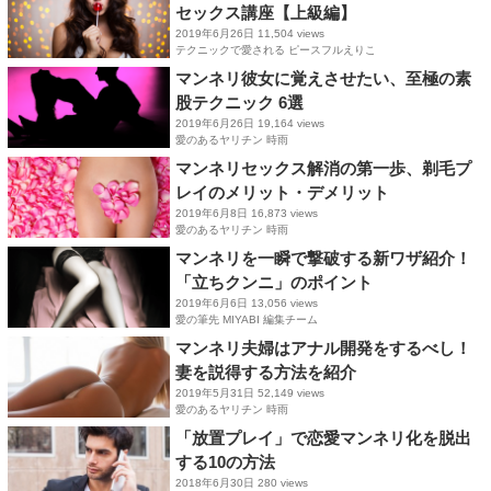
セックス講座【上級編】
2019年6月26日
11,504 views
テクニックで愛される ピースフルえりこ
マンネリ彼女に覚えさせたい、至極の素
股テクニック 6選
2019年6月26日
19,164 views
愛のあるヤリチン 時雨
マンネリセックス解消の第一歩、剃毛プ
レイのメリット・デメリット
2019年6月8日
16,873 views
愛のあるヤリチン 時雨
マンネリを一瞬で撃破する新ワザ紹介！
「立ちクンニ」のポイント
2019年6月6日
13,056 views
愛の筆先 MIYABI 編集チーム
マンネリ夫婦はアナル開発をするべし！
妻を説得する方法を紹介
2019年5月31日
52,149 views
愛のあるヤリチン 時雨
「放置プレイ」で恋愛マンネリ化を脱出
する10の方法
2018年6月30日
280 views