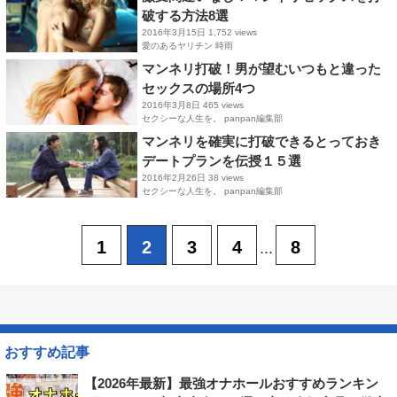
破する方法8選
2016年3月15日
1,752 views
愛のあるヤリチン 時雨
マンネリ打破！男が望むいつもと違った
セックスの場所4つ
2016年3月8日
465 views
セクシーな人生を。 panpan編集部
マンネリを確実に打破できるとっておき
デートプランを伝授１５選
2016年2月26日
38 views
セクシーな人生を。 panpan編集部
1
2
3
4
8
...
おすすめ記事
【2026年最新】最強オナホールおすすめランキン