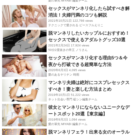
愛の筆先 MIYABI 編集チーム
セックスがマンネリ化したら試すべき解
消法！夫婦円満のコツも解説
2021年10月21日
122,766 views
テクニックで愛される ピースフルえりこ
脱マンネリしたいカップルにおすすめ！
セックスで使えるアダルトグッズ10選
2021年2月24日
17,924 views
50分2度抜きの帝王 ノリさん
セックスがマンネリ化する理由5つ＆今
夜から打破できる超簡単な方法
2020年6月3日
4,095 views
愛のあるヤリチン 時雨
マンネリ夫婦は絶対にコスプレセックス
すべき！妻と楽しむ方法まとめ
2019年10月1日
51,222 views
ネット出会い専門 碇シン編集チーム
彼女とマンネリにならないユニークなデ
ートスポット20選【東京編】
2019年9月2日
1,094 views
愛の筆先 MIYABI 編集チーム
脱マンネリフェラ！出来る女のオーラル