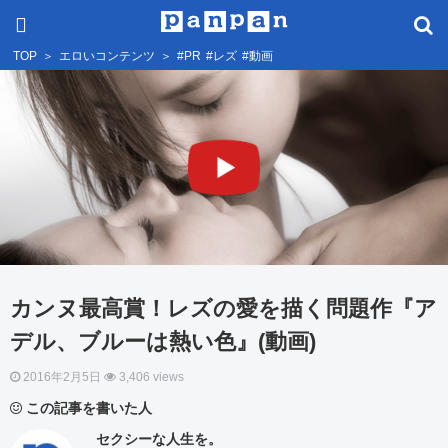
TOP
＞
エロいコンテンツ
＞
#PR
#レズ
#動画
カンヌ最高賞！レズの愛を描く問題作『ア
デル、ブルーは熱い色』(動画)
2016年2月5日
3,406 views
この記事を書いた人
セクシーな人生を。