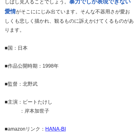
暴力でしか表現できない
しばし見入ることでしょう。
愛情
がそこににじみ出ています。そんな不器用さが愛お
しくも悲しく描かれ、観るものに訴えかけてくるものがあ
ります。
■国：日本
■作品公開時期：1998年
■監督：北野武
■主演：ビートたけし
：岸本加世子
■amazonリンク：
HANA-BI