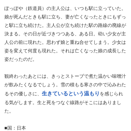
ぽっぽや（鉄道員）の主人公は、いつも駅に立っていた。
娘が死んだときも駅に立ち、妻が亡くなったときにもずっ
と駅に立ち続けた。主人公が立ち続けた駅の路線の廃線が
決まる。その日が近づきつつある、ある日。幼い少女が主
人公の前に現れた。思わず娘と重ね合せてしまう。少女は
姿を変えて何度も現れた。それは亡くなった娘の成長した
姿だったのだ。
観終わったあとには、きっとストーブで煮た温かい味噌汁
が飲みたくなるでしょう。雪の積もる寒さの中で沁みわた
生きているという温もり
るその優しさに、
を感じられ
る気がします。生と死をつなぐ線路がそこにはありまし
た。
■国：日本