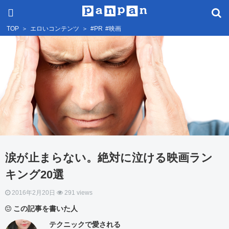
TOP
＞
エロいコンテンツ
＞
#PR
#映画
涙が止まらない。絶対に泣ける映画ラン
キング20選
2016年2月20日
291 views
この記事を書いた人
テクニックで愛される