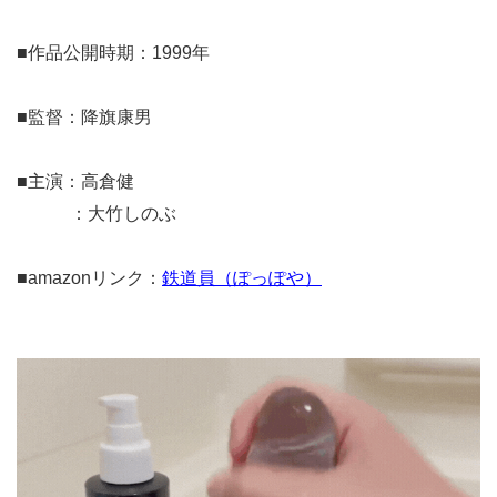
■作品公開時期：1999年
■監督：降旗康男
■主演：高倉健
：大竹しのぶ
■amazonリンク：
鉄道員（ぽっぽや）