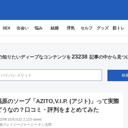
SEX
出会い
悩み
結婚
浮気
セルフ
グッズ
筋トレ
23238
の知りたいディープなコンテンツを
記事の中から見つ
検
福原のソープ「AZITO,V.I.P. (アジト)」って実際
どうなの？口コミ・評判をまとめてみた
020年10月31日
2,115 views
俗クレイジージャーニー チン太郎