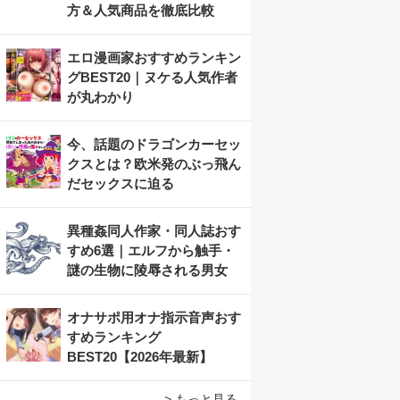
方＆人気商品を徹底比較
エロ漫画家おすすめランキン
グBEST20｜ヌケる人気作者
が丸わかり
今、話題のドラゴンカーセッ
クスとは？欧米発のぶっ飛ん
だセックスに迫る
異種姦同人作家・同人誌おす
すめ6選｜エルフから触手・
謎の生物に陵辱される男女
オナサポ用オナ指示音声おす
すめランキング
BEST20【2026年最新】
> もっと見る