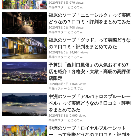
2020年8月8日
676 views
早漏マスター ところてん
福原のソープ「ニューシルク」って実際
どうなの？口コミ・評判をまとめてみた
2020年8月6日
708 views
早漏マスター ところてん
福原のソープ「グッド」って実際どうな
の？口コミ・評判をまとめてみた
2020年8月6日
14,994 views
早漏マスター ところてん
予算別「西川口風俗」の人気おすすめ7
店を紹介！各格安・大衆・高級の高評価
店限定
2020年8月5日
1,046 views
早漏マスター ところてん
中洲のソープ「アルバトロスブルーレー
ベル」って実際どうなの？口コミ・評判
をまとめてみた
2020年8月3日
5,065 views
早漏マスター ところてん
中洲のソープ「ロイヤルブルーシャト
ー」って実際どうなの？口コミ・評判を