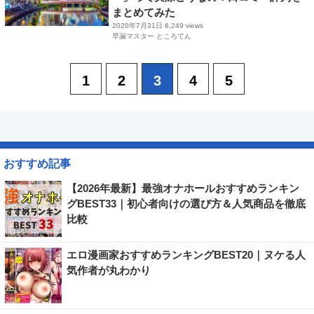
まとめてみた
2020年7月31日
6,249 views
早漏マスター ところてん
1
2
3
4
5
おすすめ記事
【2026年最新】最強オナホールおすすめランキン
グBEST33｜初心者向けの選び方＆人気商品を徹底
比較
エロ漫画家おすすめランキングBEST20｜ヌケる人
気作者が丸わかり