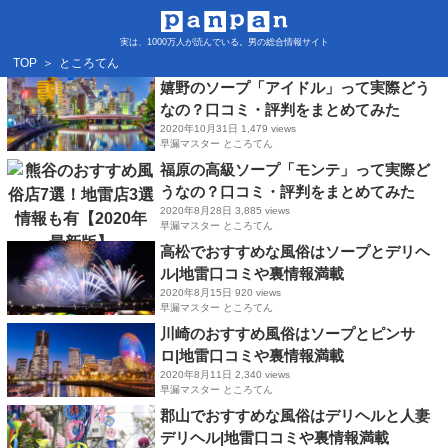
実は、1000万人が読んでいる。男の総合情報サイト
TOP
＞
ところてん
嬉野のソープ「アイドル」って実際どう
なの？口コミ・評判をまとめてみた
2020年10月31日
1,479 views
早漏マスター ところてん
福原の高級ソープ「モンテ」って実際ど
うなの？口コミ・評判をまとめてみた
2020年8月28日
3,885 views
早漏マスター ところてん
高松でおすすめな風俗はソープとデリヘ
ル|地雷口コミや裏情報満載
2020年8月15日
920 views
早漏マスター ところてん
川崎のおすすめ風俗はソープとピンサ
ロ|地雷口コミや裏情報満載
2020年8月11日
2,340 views
早漏マスター ところてん
郡山でおすすめな風俗はデリヘルと人妻
デリヘル|地雷口コミや裏情報満載