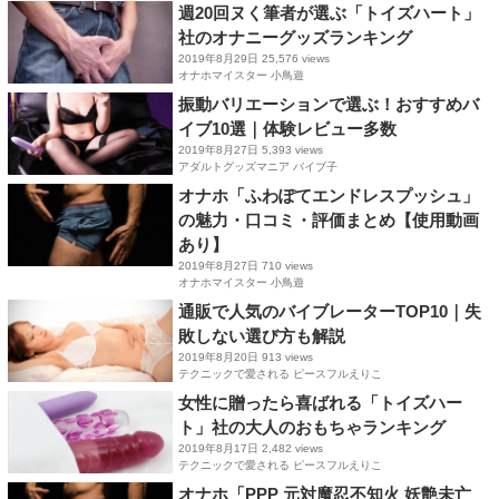
週20回ヌく筆者が選ぶ「トイズハート」
社のオナニーグッズランキング
2019年8月29日
25,576 views
オナホマイスター 小鳥遊
振動バリエーションで選ぶ！おすすめバ
イブ10選｜体験レビュー多数
2019年8月27日
5,393 views
アダルトグッズマニア バイブ子
オナホ「ふわぽてエンドレスプッシュ」
の魅力・口コミ・評価まとめ【使用動画
あり】
2019年8月27日
710 views
オナホマイスター 小鳥遊
通販で人気のバイブレーターTOP10｜失
敗しない選び方も解説
2019年8月20日
913 views
テクニックで愛される ピースフルえりこ
女性に贈ったら喜ばれる「トイズハー
ト」社の大人のおもちゃランキング
2019年8月17日
2,482 views
テクニックで愛される ピースフルえりこ
オナホ「PPP 元対魔忍不知火 妖艶未亡