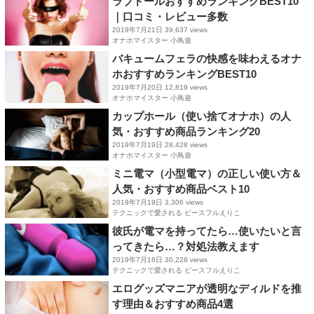
ラブドールおすすめランキングBEST10
｜口コミ・レビュー多数
2019年7月21日
39,637 views
オナホマイスター 小鳥遊
バキュームフェラの快感を味わえるオナ
ホおすすめランキングBEST10
2019年7月20日
12,819 views
オナホマイスター 小鳥遊
カップホール（使い捨てオナホ）の人
気・おすすめ商品ランキング20
2019年7月19日
28,428 views
オナホマイスター 小鳥遊
ミニ電マ（小型電マ）の正しい使い方＆
人気・おすすめ商品ベスト10
2019年7月19日
3,306 views
テクニックで愛される ピースフルえりこ
彼氏が電マを持ってたら…使いたいと言
ってきたら…？対処法教えます
2019年7月18日
30,228 views
テクニックで愛される ピースフルえりこ
エログッズマニアが透明なディルドを推
す理由＆おすすめ商品4選