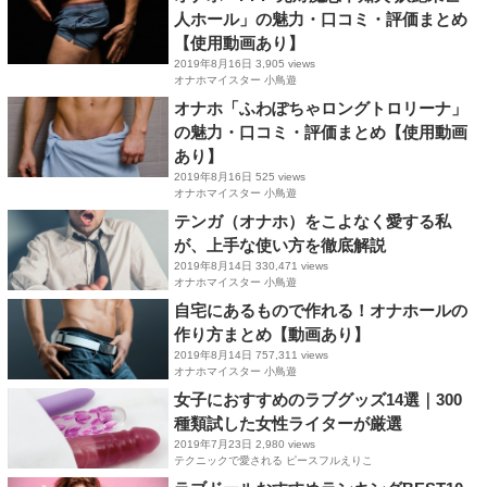
人ホール」の魅力・口コミ・評価まとめ
【使用動画あり】
2019年8月16日
3,905 views
オナホマイスター 小鳥遊
オナホ「ふわぽちゃロングトロリーナ」
の魅力・口コミ・評価まとめ【使用動画
あり】
2019年8月16日
525 views
オナホマイスター 小鳥遊
テンガ（オナホ）をこよなく愛する私
が、上手な使い方を徹底解説
2019年8月14日
330,471 views
オナホマイスター 小鳥遊
自宅にあるもので作れる！オナホールの
作り方まとめ【動画あり】
2019年8月14日
757,311 views
オナホマイスター 小鳥遊
女子におすすめのラブグッズ14選｜300
種類試した女性ライターが厳選
2019年7月23日
2,980 views
テクニックで愛される ピースフルえりこ