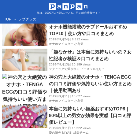
実は、1000万人が読んでいる。男の総合情報サイト
TOP
＞
ラブグッズ
オナホ機能搭載のラブドールおすすめ
TOP10｜使い方や口コミまとめ
2019年9月24日
8,312 views
オナホマイスター 小鳥遊
「姫なかせ」は本当に気持ちいいの？女
性記者が検証＆口コミまとめ
2019年9月13日
10,189 views
テクニックで愛される ピースフルえりこ
神の穴と大絶賛のオナホ・TENGA EGG
の口コミ評価や気持ちいい使い方まとめ
｜使用動画あり
2019年9月11日
10,627 views
オナホマイスター 小鳥遊
本当に気持ちいい媚薬おすすめTOP8｜
80%以上の男女が効果を実感【口コミ評
価レビュー】
2019年9月11日
15,522 views
愛の筆先 MIYABI 編集チーム