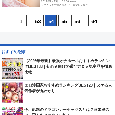
2019年7月15日
13,258 views
テクニックで愛される ピースフルえりこ
1
53
54
55
56
64
...
...
おすすめ記事
【2026年最新】最強オナホールおすすめランキン
グBEST33｜初心者向けの選び方＆人気商品を徹底
比較
エロ漫画家おすすめランキングBEST20｜ヌケる人
気作者が丸わかり
今、話題のドラゴンカーセックスとは？欧米発の