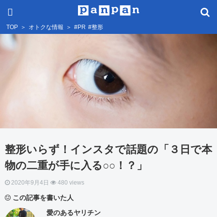
TOP
＞
オトクな情報
＞
#PR
#整形
整形いらず！インスタで話題の「３日で本
物の二重が手に入る○○！？」
2020年9月4日
480 views
この記事を書いた人
愛のあるヤリチン