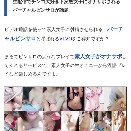
生配信でチンコ大好きド変態女子にオナサポされる
バーチャルピンサロが話題
バーチ
ビデオ通話を使って素人女子に射精させられる、
ャルピンサロ
と呼ばれる
VI-VO
をご存知ですか？
素人女子がオナサポ
まるでピンサロのようなプレイで
し
てくれるサービスで、素人女子の生オナニーから淫語プレ
イなど楽しめるんですよ。