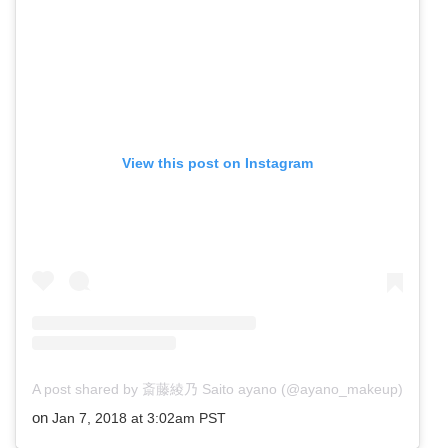
View this post on Instagram
A post shared by 斎藤綾乃 Saito ayano (@ayano_makeup)
on
Jan 7, 2018 at 3:02am PST