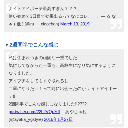
ナイトアイボーテ最高すぎん？？？、
使い始めて3日目で効果出るってなにコレ、、、— る な
🌷 ( 低 ) (@ru___nicochan)
March 13, 2019
▼2週間半でこんな感じ
私は生まれつきの頑固な一重でした
気にしてなかった一重も、高校生になり気にするように
なりました。
アイプチをしてもすぐ取れるし…
二重になりたい！って時に出会ったのが ナイトアイボー
テ!!
2週間半でこんな感じになりました!!????
pic.twitter.com/22L2VQu9Jl
— あやじゅね
(@ayaka_ygstyle)
2016年1月27日