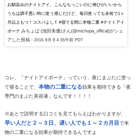
お馴染みのナイトアイ。こんなちっこいのに伸びがいいから
うちは調子悪い時に使う感じだけど、毎日使っても余裕で1ヶ
月以上もつ！コスパよし✌︎ #寝てる間に本物二重 #ナイトアイ
みちょぱ (池田美優)さん(@michopa_offical)がシェ
ボーテ
アした投稿 -
2016 9月 8 4:35午前 PDT
コレ、「ナイトアイボーテ」っていう、夜にまぶたに塗っ
本物の二重になる
て寝ることで、
効果を期待できる「夜
専門のまぶた美容液」なんです！！！！
※あとで説明する口コミを見てもらえばわかりますが、
早い人だと２～３日、遅い人でも１～２カ月目
で本
物の二重になる効果が期待できるんですよ