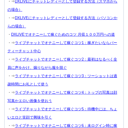
・⇒
DXLIVEにチャットレディーとして登録する方法（スマホから
の場合）
・⇒
DXLIVEにチャットレディーとして登録する方法（パソコンか
らの場合）
・
DXLIVEでオナニーして稼ぐためのコツ 月収１００万円への道
・⇒
ライブチャットでオナニーして稼ぐコツ1：稼ぎたいならパー
ティーチャット中心
・⇒
ライブチャットでオナニーして稼ぐコツ2：最初はなるべく全
員に声をかけ、煽りながら服を脱ぐ
・⇒
ライブチャットでオナニーして稼ぐコツ3：ツーショットは過
疎時間にお礼として使う
・⇒
ライブチャットでオナニーして稼ぐコツ4：トップの写真は顔
写真かエロい画像を使おう
・⇒
ライブチャットでオナニーして稼ぐコツ5：待機中には、ちょ
いエロと笑顔で興味を引く
・⇒
ライブチャットでオナニーして稼ぐコツ6：未ログイン時に稼