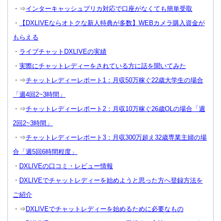
・⇒
インターキャッシュプリカ対応で口座がなくても簡単受取
・
【DXLIVEならオトクな新人特典が多数】WEBカメラ購入資金が
もらえる
・
ライブチャットDXLIVEの実績
・
実際にチャットレディーをされている方に話を聞いてみた
・⇒
チャットレディーレポート1：月収50万稼ぐ22歳大学生の場合
「週4回2~3時間」
・⇒
チャットレディーレポート2：月収10万稼ぐ26歳OLの場合「週
2回2~3時間」
・⇒
チャットレディーレポート3：月収300万超え32歳専業主婦の場
合「週5回6時間程度」
・
DXLIVEの口コミ・レビュー情報
・
DXLIVEでチャットレディーを始めようと思った方へ登録方法を
ご紹介
・⇒
DXLIVEでチャットレディーを始めるために必要なもの