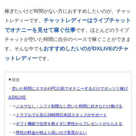
稼ぎたいけど時間がない方におすすめしたいのが、チャッ
チャットレディーはライブチャット
トレディーです。
でオナニーを見せて稼ぐ仕事
です。ほとんどのライブ
チャットが空いた時間に自分のペースで稼ぐことができま
おすすめしたいのがDXLIVEのチャ
す。そんな中でも
ットレディー
です。
▼目次
・
空いた時間にスマホやPCの前でオナニーするだけでガッツリ稼げ
るDXLIVE
・⇒
ノルマなし・シフト制限なし空いた時間に好きなだけ稼げる
・⇒
トラブルでも安心24時間日本語スタッフがサポート
・⇒
ギフト機能で住所を教えずに男性からプレゼントがもらえる
・⇒
男性の料金が他より高いので客質がよい