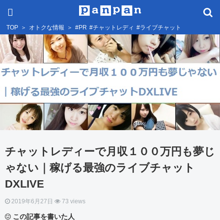
TOP
＞
オトクな情報
＞
#PR
#チャットレディ
#ライブチャット
チャットレディーで月収１００万円も夢じ
ゃない｜稼げる最強のライブチャット
DXLIVE
2019年6月27日
73 views
この記事を書いた人