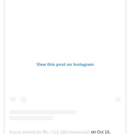
View this post on Instagram
on
A post shared by 柳いろは (@irohayanagi)
Oct 16,