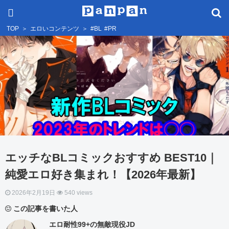
TOP
＞
エロいコンテンツ
＞
#BL
#PR
エッチなBLコミックおすすめ BEST10｜
純愛エロ好き集まれ！【2026年最新】
2026年2月19日
540 views
この記事を書いた人
エロ耐性99+の無敵現役JD