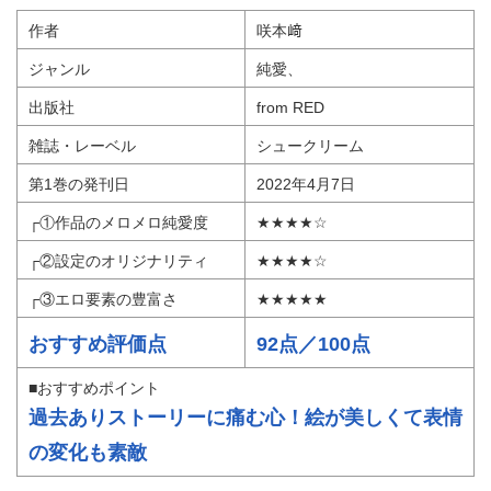
作者
咲本﨑
ジャンル
純愛、
出版社
from RED
雑誌・レーベル
シュークリーム
第1巻の発刊日
2022年4月7日
┌①作品のメロメロ純愛度
★★★★☆
┌②設定のオリジナリティ
★★★★☆
┌③エロ要素の豊富さ
★★★★★
おすすめ評価点
92点／100点
■おすすめポイント
過去ありストーリーに痛む心！絵が美しくて表情
の変化も素敵