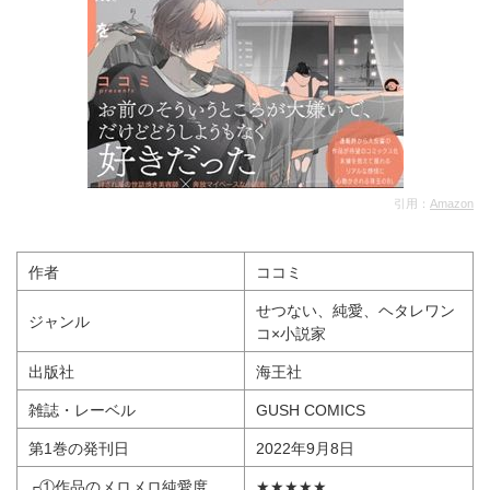
引用：
Amazon
作者
ココミ
せつない、純愛、ヘタレワン
ジャンル
コ×小説家
出版社
海王社
雑誌・レーベル
GUSH COMICS
第1巻の発刊日
2022年9月8日
┌①作品のメロメロ純愛度
★★★★★