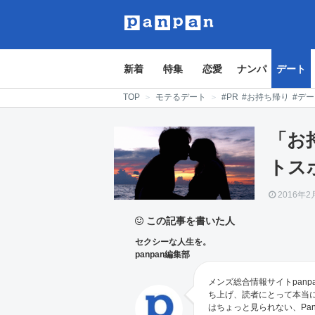
新着
特集
恋愛
ナンパ
デート
TOP
＞
モテるデート
＞
#PR
#お持ち帰り
#デ
「お
トス
2016年2
この記事を書いた人
セクシーな人生を。
panpan編集部
メンズ総合情報サイトpanp
ち上げ、読者にとって本当
はちょっと見られない、Pa