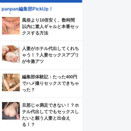
panpan編集部PickUp！
風俗より10倍安く、数時間
以内に素人ギャルと本番セッ
クスする方法
人妻がホテル代出してくれち
ゃう！？人妻セックスアプリ
が今激アツ
編集部体験記：たった400円
でハメ撮りセックスできちゃ
った？
旦那じゃ満足できない！？ホ
テル代出してでもセックスし
たいと願う人妻と出会え
る！？