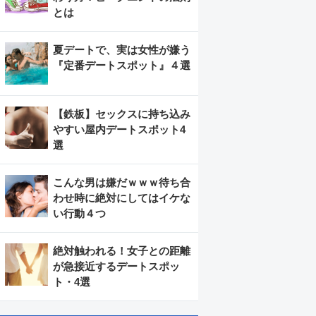
とは
夏デートで、実は女性が嫌う
『定番デートスポット』４選
【鉄板】セックスに持ち込み
やすい屋内デートスポット4
選
こんな男は嫌だｗｗｗ待ち合
わせ時に絶対にしてはイケな
い行動４つ
絶対触われる！女子との距離
が急接近するデートスポッ
ト・4選