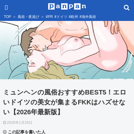
TOP
＞
風俗・夜遊び
＞
#PR
#ドイツ
#欧州
#海外風俗
ミュンヘンの風俗おすすめBEST5！エロ
いドイツの美女が集まるFKKはハズせな
い【2026年最新版】
2026年1月28日
この記事を書いた人