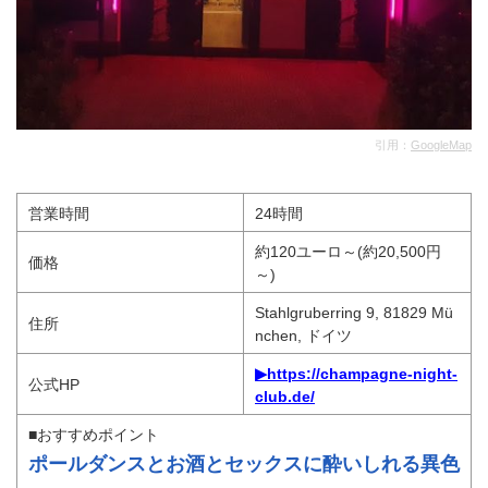
引用：
GoogleMap
営業時間
24時間
約120ユーロ～(約20,500円
価格
～)
Stahlgruberring 9, 81829 Mü
住所
nchen, ドイツ
▶https://champagne-night-
公式HP
club.de/
■おすすめポイント
ポールダンスとお酒とセックスに酔いしれる異色