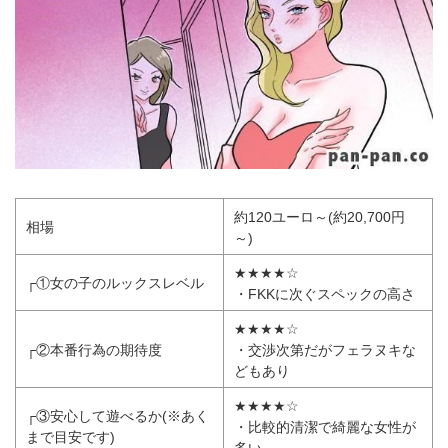
約120ユーロ～(約20,700円
相場
～)
★★★★☆
┌①女の子のルックスレベル
・FKKに次ぐスペックの高さ
★★★★☆
┌②本番行為の期待度
・交渉次第だがフェラヌキな
どもあり
★★★★☆
┌③安心して遊べるか(※あく
・比較的清潔で綺麗な女性が
まで目安です)