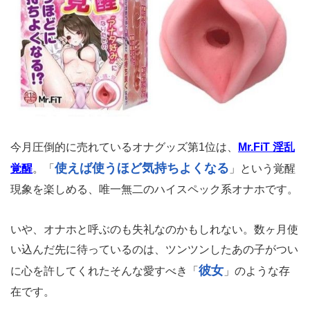
今月圧倒的に売れているオナグッズ第1位は、
Mr.FiT 淫乱
使えば使うほど気持ちよくなる
覚醒
。「
」という覚醒
現象を楽しめる、唯一無二のハイスペック系オナホです。
いや、オナホと呼ぶのも失礼なのかもしれない。数ヶ月使
い込んだ先に待っているのは、ツンツンしたあの子がつい
彼女
に心を許してくれたそんな愛すべき「
」のような存
在です。