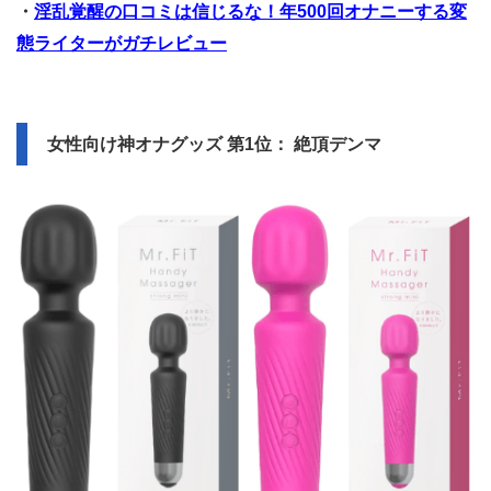
・
淫乱覚醒の口コミは信じるな！年500回オナニーする変
態ライターがガチレビュー
女性向け神オナグッズ 第1位： 絶頂デンマ