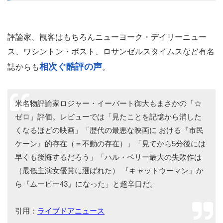
評論家、観客はもちろんニューヨーク・デイリーニュー
ス、ワシントン・ポスト、ロサンゼルスタイムスなど有名
相次ぐ酷評の声
誌からも
。
米名物評論家ロジャー・イーバート御大もまさかの「☆
ゼロ」評価。レビューでは「見たことを記憶から消した
くなるほどの映画」「歴代の最悪な映画に おける『市民
ケーン』的存在（＝不動の存在）」「見てから5分後には
早くも後悔するだろう」「ハル・ベリー最大の失敗作は
（最低主演女優賞に選ばれた） 『キャットウーマン』か
ら『ムービー43』になった」と超辛口だ。
引用：
ライブドアニュース