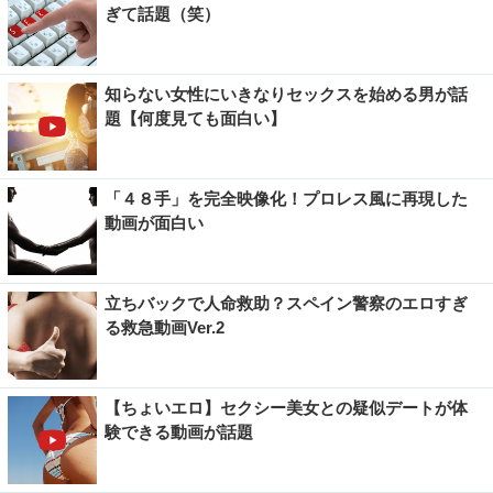
ぎて話題（笑）
知らない女性にいきなりセックスを始める男が話
題【何度見ても面白い】
「４８手」を完全映像化！プロレス風に再現した
動画が面白い
立ちバックで人命救助？スペイン警察のエロすぎ
る救急動画Ver.2
【ちょいエロ】セクシー美女との疑似デートが体
験できる動画が話題