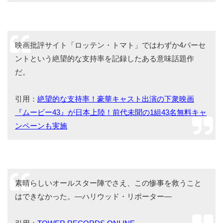
映画批評サイト「ロッテン・トマト」ではわずか4パーセ
ントという絶望的な支持率を記録したある意味話題作
だ。
引用：
絶望的な支持率！豪華キャスト出演の下衆映画
『ムービー43』が日本上陸！前代未聞の1組43名無料キャ
ンペーンも実施
素晴らしいオールスター陣でさえ、この惨事を救うこと
はできなかった。―ハリウッド・リポーター―