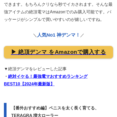
できます。もちろんクリなら秒でイカされます。そんな最
強アイテムの絶頂電マはAmazonでのみ購入可能です。パ
ッケージがシンプルで買いやすいのが嬉しいですね。
人気No1 神デンマ！
＼
／
▶ 絶頂デンマ をAmazonで購入する
▼絶頂デンマをレビューした記事
・
絶対イケる！最強電マおすすめランキング
BEST10【2024年最新版】
【番外おすすめ編】ペニスを太く長く育てる、
TERAGRA 増大ローラー