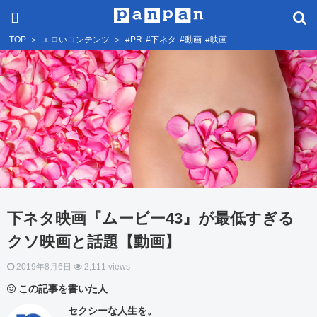
TOP
＞
エロいコンテンツ
＞
#PR
#下ネタ
#動画
#映画
下ネタ映画『ムービー43』が最低すぎる
クソ映画と話題【動画】
2019年8月6日
2,111 views
この記事を書いた人
セクシーな人生を。