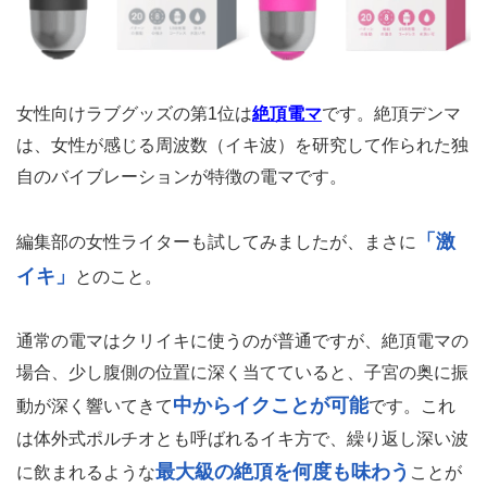
女性向けラブグッズの第1位は
絶頂電マ
です。絶頂デンマ
は、女性が感じる周波数（イキ波）を研究して作られた独
自のバイブレーションが特徴の電マです。
「激
編集部の女性ライターも試してみましたが、まさに
イキ」
とのこと。
通常の電マはクリイキに使うのが普通ですが、絶頂電マの
場合、少し腹側の位置に深く当てていると、子宮の奥に振
中からイクことが可能
動が深く響いてきて
です。これ
は体外式ポルチオとも呼ばれるイキ方で、繰り返し深い波
最大級の絶頂を何度も味わう
に飲まれるような
ことが