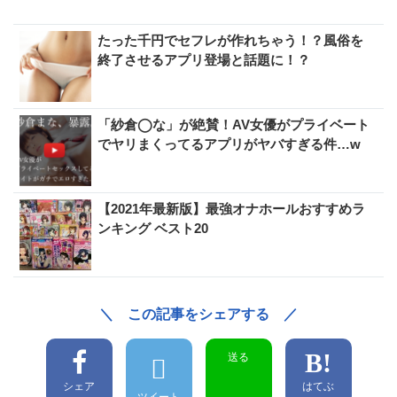
たった千円でセフレが作れちゃう！？風俗を
終了させるアプリ登場と話題に！？
「紗倉◯な」が絶賛！AV女優がプライベート
でヤリまくってるアプリがヤバすぎる件…w
【2021年最新版】最強オナホールおすすめラ
ンキング ベスト20
＼ この記事をシェアする ／
送る
シェア
はてぶ