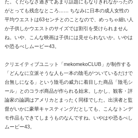
た。くだらなさ過ぎてあまり話題にもなりきれなかったの
がとっても残念なところ…… ちなみに日本の成人女性の
平均ウエストは63センチとのことなので、めっちゃ細い人
か子供しかウエストのサイズでは割引を受けられません
ね。いや、こんな映画は子供には見せられないか。いやは
や恐るべしムービー43。
クリエイティブユニット「mekomekoCLUB」が制作する
「どんなに立派そうな人も一本の陰毛がついているだけで
台無しになる」という陰毛の威力に着目した商品「陰毛シ
ール」とのコラボ商品が作られる始末。しかし、観客・評
論家の論調はアメリカとまったく同様でした。出演者と監
督がいかに豪華キャスティングだとしても、こんなトンデ
モ作品もできてしまうものなんですね。いやはや恐るべし
ムービー43。