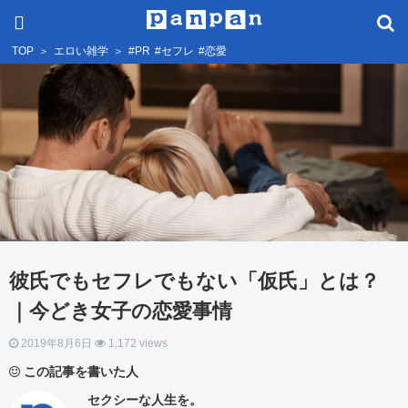
TOP
＞
エロい雑学
＞
#PR
#セフレ
#恋愛
彼氏でもセフレでもない「仮氏」とは？
｜今どき女子の恋愛事情
2019年8月6日
1,172 views
この記事を書いた人
セクシーな人生を。