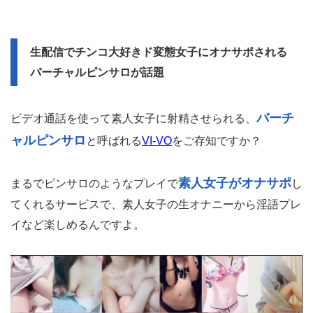
生配信でチンコ大好きド変態女子にオナサポされる
バーチャルピンサロが話題
バーチ
ビデオ通話を使って素人女子に射精させられる、
ャルピンサロ
と呼ばれる
VI-VO
をご存知ですか？
素人女子がオナサポ
まるでピンサロのようなプレイで
し
てくれるサービスで、素人女子の生オナニーから淫語プレ
イなど楽しめるんですよ。