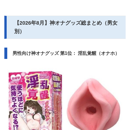
【
2026年8月
】神オナグッズ総まとめ（男女
別）
男性向け神オナグッズ 第1位： 淫乱覚醒（オナホ）