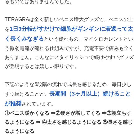
るものではありませんでした。
TERAGRAは全く新しいペニス増大グッズで、ペニスの上
1日3分転がすだけで細胞がギンギンに若返って太
を
く長くみなぎる
という優れもの。マイクロカレントとい
う微弱電流が流れる仕組みですが、充電不要で痛みも全く
ありません。こんなにスタイリッシュで続けやすいグッズ
が登場するとは嬉しい限りです。
下記のような5段階の流れで成長を感じるため、毎日少し
長期間（3ヶ月以上）続けること
ずつ続けることと、
が推奨
されています。
①ペニス暖かくなる ⇒②硬さが増してくる ⇒③朝立ちす
るようになる ⇒ ④太さを感じるようになる ⑤長さを感じ
るようになる