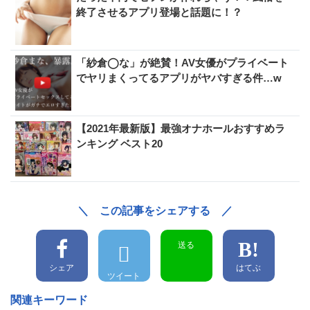
終了させるアプリ登場と話題に！？
「紗倉◯な」が絶賛！AV女優がプライベート
でヤリまくってるアプリがヤバすぎる件…w
【2021年最新版】最強オナホールおすすめラ
ンキング ベスト20
＼ この記事をシェアする ／
送る
シェア
はてぶ
ツイート
関連キーワード