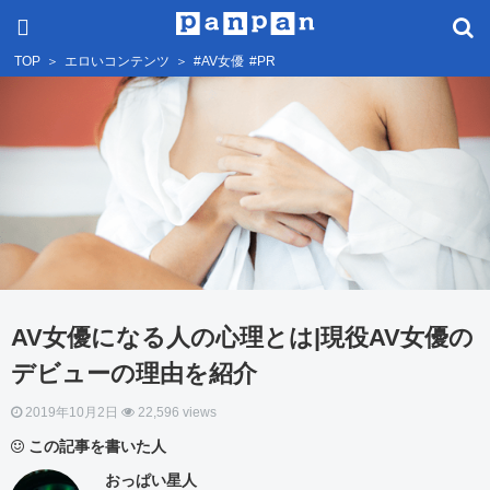
TOP
＞
エロいコンテンツ
＞
#AV女優
#PR
AV女優になる人の心理とは|現役AV女優の
デビューの理由を紹介
2019年10月2日
22,596 views
この記事を書いた人
おっぱい星人