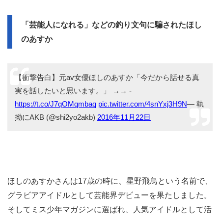
「芸能人になれる」などの釣り文句に騙されたほし
のあすか
【衝撃告白】元av女優ほしのあすか「今だから話せる真
実を話したいと思います。」 →→ -
https://t.co/J7qOMqmbaq
pic.twitter.com/4snYxj3H9N
— 執
拗にAKB (@shi2yo2akb)
2016年11月22日
ほしのあすかさんは17歳の時に、星野飛鳥という名前で、
グラビアアイドルとして芸能界デビューを果たしました。
そしてミス少年マガジンに選ばれ、人気アイドルとして活