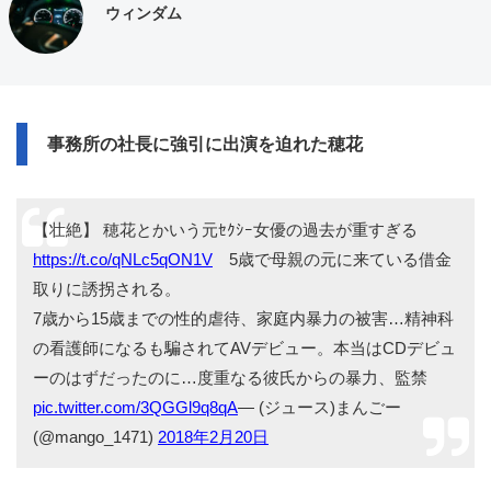
ウィンダム
事務所の社長に強引に出演を迫れた穂花
【壮絶】 穂花とかいう元ｾｸｼｰ女優の過去が重すぎる
https://t.co/qNLc5qON1V
5歳で母親の元に来ている借金
取りに誘拐される。
7歳から15歳までの性的虐待、家庭内暴力の被害…精神科
の看護師になるも騙されてAVデビュー。本当はCDデビュ
ーのはずだったのに…度重なる彼氏からの暴力、監禁
pic.twitter.com/3QGGl9q8qA
— (ジュース)まんごー
(@mango_1471)
2018年2月20日