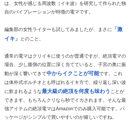
は、女性が感じる周波数（イキ波）を研究して作られた独
自のバイブレーションが特徴の電マです。
「激
編集部の女性ライターも試してみましたが、まさに
イキ」
とのこと。
通常の電マはクリイキに使うのが普通ですが、絶頂電マの
場合、少し腹側の位置に深く当てていると、子宮の奥に振
中からイクことが可能
動が深く響いてきて
です。これ
は体外式ポルチオとも呼ばれるイキ方で、繰り返し深い波
最大級の絶頂を何度も味わう
に飲まれるような
ことが
できます。もちろんクリなら秒でイカされます。そんな最
強アイテムの絶頂電マはAmazonでのみ購入可能です。パ
ッケージがシンプルで買いやすいのが嬉しいですね。