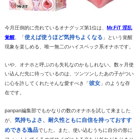
今月圧倒的に売れているオナグッズ第1位は、
Mr.FiT 淫乱
使えば使うほど気持ちよくなる
覚醒
。「
」という覚醒
現象を楽しめる、唯一無二のハイスペック系オナホです。
いや、オナホと呼ぶのも失礼なのかもしれない。数ヶ月使
い込んだ先に待っているのは、ツンツンしたあの子がつい
彼女
に心を許してくれたそんな愛すべき「
」のような存
在です。
panpan編集部でもかなりの数のオナホを試して来ました
気持ちよさ、耐久性ともに自信を持っておすす
が、
めできる逸品
でした。また、使い込むうちに自分の形に