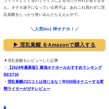
フィットしてくるのでサイズによる当たり外れがありませ
ん。オナホ迷子になっている男子は、あれこれ買わずに淫
乱覚醒をしっかり使い込んだらええんやで。
＼人気No1 神オナホ！／
▶ 淫乱覚醒 をAmazonで購入する
▼淫乱覚醒をレビューした記事
・
【2024年最新版】最強オナホールおすすめランキング
BEST30
・
淫乱覚醒の口コミは信じるな！年500回オナニーする変
態ライターがガチレビュー