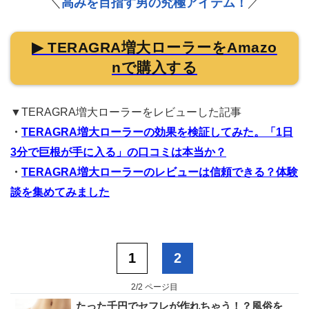
高みを目指す男の究極アイテム！
＼
／
▶ TERAGRA増大ローラーをAmazo
nで購入する
▼TERAGRA増大ローラーをレビューした記事
・
TERAGRA増大ローラーの効果を検証してみた。「1日
3分で巨根が手に入る」の口コミは本当か？
・
TERAGRA増大ローラーのレビューは信頼できる？体験
談を集めてみました
1
2
2/2 ページ目
たった千円でセフレが作れちゃう！？風俗を