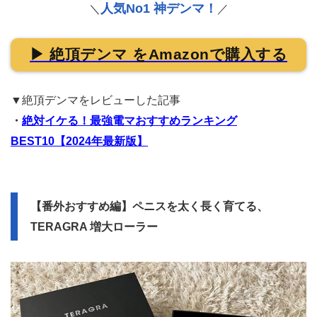
人気No1 神デンマ！
＼
／
▶ 絶頂デンマ をAmazonで購入する
▼絶頂デンマをレビューした記事
・
絶対イケる！最強電マおすすめランキング
BEST10【2024年最新版】
【番外おすすめ編】ペニスを太く長く育てる、
TERAGRA 増大ローラー