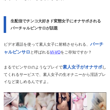
生配信でチンコ大好きド変態女子にオナサポされる
バーチャルピンサロが話題
バーチ
ビデオ通話を使って素人女子に射精させられる、
ャルピンサロ
と呼ばれる
VI-VO
をご存知ですか？
素人女子がオナサポ
まるでピンサロのようなプレイで
し
てくれるサービスで、素人女子の生オナニーから淫語プレ
イなど楽しめるんですよ。