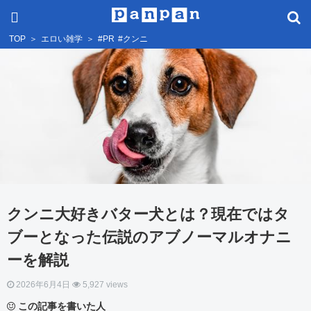
TOP
＞
エロい雑学
＞
#PR
#クンニ
クンニ大好きバター犬とは？現在ではタ
ブーとなった伝説のアブノーマルオナニ
ーを解説
2026年6月4日
5,927 views
この記事を書いた人