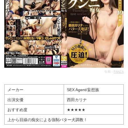
引用：
FANZA
メーカー
SEX Agent/妄想族
出演女優
西田カリナ
おすすめ度
★★★★★
上から目線の痴女による強制バター犬調教！