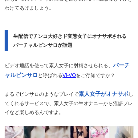
わけてあげましょう。
生配信でチンコ大好きド変態女子にオナサポされる
バーチャルピンサロが話題
バーチ
ビデオ通話を使って素人女子に射精させられる、
ャルピンサロ
と呼ばれる
VI-VO
をご存知ですか？
素人女子がオナサポ
まるでピンサロのようなプレイで
し
てくれるサービスで、素人女子の生オナニーから淫語プレ
イなど楽しめるんですよ。