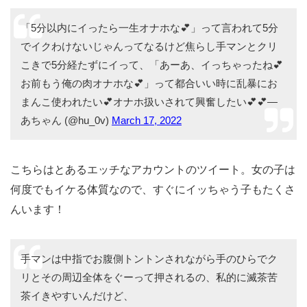
「5分以内にイったら一生オナホな💕」って言われて5分
でイクわけないじゃんってなるけど焦らし手マンとクリ
こきで5分経たずにイって、「あーあ、イっちゃったね💕
お前もう俺の肉オナホな💕」って都合いい時に乱暴にお
まんこ使われたい💕オナホ扱いされて興奮したい💕💕—
あちゃん (@hu_0v)
March 17, 2022
こちらはとあるエッチなアカウントのツイート。女の子は
何度でもイケる体質なので、すぐにイッちゃう子もたくさ
んいます！
手マンは中指でお腹側トントンされながら手のひらでク
リとその周辺全体をぐーって押されるの、私的に滅茶苦
茶イきやすいんだけど、