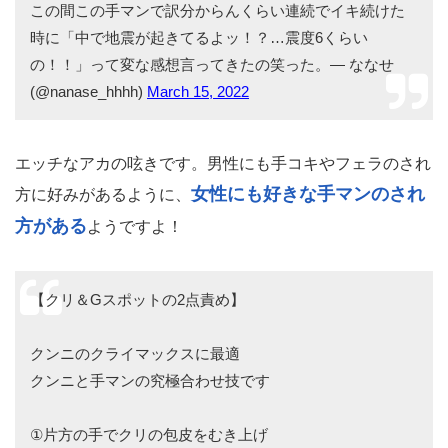
この間この手マンで訳分からんくらい連続でイキ続けた
時に「中で地震が起きてるよッ！？…震度6くらい
の！！」って変な感想言ってきたの笑った。— ななせ
(@nanase_hhhh)
March 15, 2022
エッチなアカの呟きです。男性にも手コキやフェラのされ
女性にも好きな手マンのされ
方に好みがあるように、
方がある
ようですよ！
【クリ＆Gスポットの2点責め】
クンニのクライマックスに最適
クンニと手マンの究極合わせ技です
①片方の手でクリの包皮をむき上げ