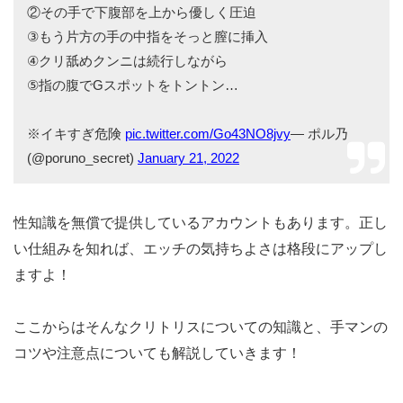
②その手で下腹部を上から優しく圧迫
③もう片方の手の中指をそっと膣に挿入
④クリ舐めクンニは続行しながら
⑤指の腹でGスポットをトントン…
※イキすぎ危険
pic.twitter.com/Go43NO8jvy
— ポル乃
(@poruno_secret)
January 21, 2022
性知識を無償で提供しているアカウントもあります。正し
い仕組みを知れば、エッチの気持ちよさは格段にアップし
ますよ！
ここからはそんなクリトリスについての知識と、手マンの
コツや注意点についても解説していきます！