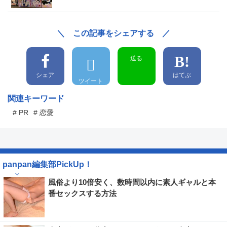
＼ この記事をシェアする ／
送る
シェア
はてぶ
ツイート
関連キーワード
# PR
# 恋愛
panpan編集部PickUp！
風俗より10倍安く、数時間以内に素人ギャルと本
番セックスする方法