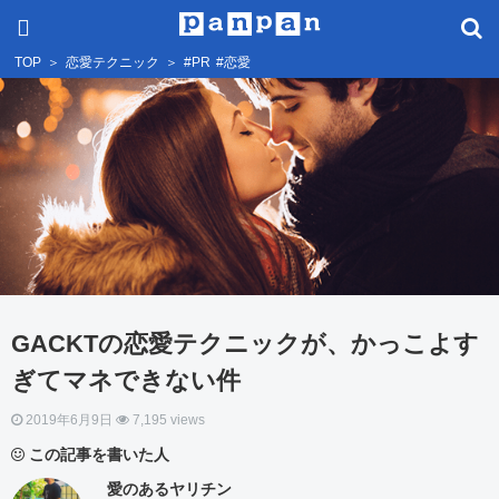
TOP
＞
恋愛テクニック
＞
#PR
#恋愛
GACKTの恋愛テクニックが、かっこよす
ぎてマネできない件
2019年6月9日
7,195 views
この記事を書いた人
愛のあるヤリチン