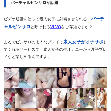
バーチャルピンサロが話題
バーチ
ビデオ通話を使って素人女子に射精させられる、
ャルピンサロ
と呼ばれる
VI-VO
をご存知ですか？
素人女子がオナサポ
まるでピンサロのようなプレイで
し
てくれるサービスで、素人女子の生オナニーから淫語プレ
イなど楽しめるんですよ。