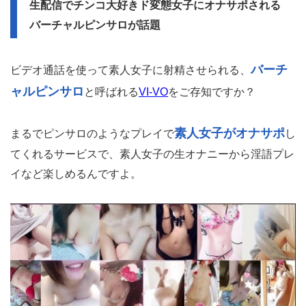
生配信でチンコ大好きド変態女子にオナサポされる
バーチャルピンサロが話題
バーチ
ビデオ通話を使って素人女子に射精させられる、
ャルピンサロ
と呼ばれる
VI-VO
をご存知ですか？
素人女子がオナサポ
まるでピンサロのようなプレイで
し
てくれるサービスで、素人女子の生オナニーから淫語プレ
イなど楽しめるんですよ。