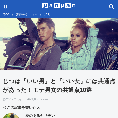
TOP
＞
恋愛テクニック
＞
#PR
じつは『いい男』と『いい女』には共通点
があった！モテ男女の共通点10選
2019年6月8日
9,853 views
この記事を書いた人
愛のあるヤリチン