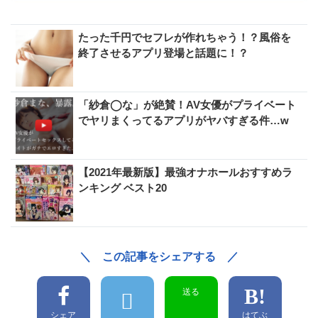
たった千円でセフレが作れちゃう！？風俗を
終了させるアプリ登場と話題に！？
「紗倉◯な」が絶賛！AV女優がプライベート
でヤリまくってるアプリがヤバすぎる件…w
【2021年最新版】最強オナホールおすすめラ
ンキング ベスト20
＼ この記事をシェアする ／
送る
シェア
はてぶ