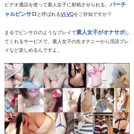
バーチ
ビデオ通話を使って素人女子に射精させられる、
ャルピンサロ
と呼ばれる
VI-VO
をご存知ですか？
素人女子がオナサポ
まるでピンサロのようなプレイで
し
てくれるサービスで、素人女子の生オナニーから淫語プレ
イなど楽しめるんですよ。