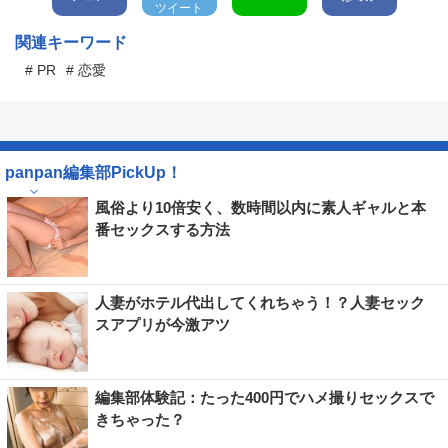
ツイート
関連キーワード
# PR
# 恋愛
panpan編集部PickUp！
風俗より10倍安く、数時間以内に素人ギャルと本
番セックスする方法
人妻がホテル代出してくれちゃう！？人妻セック
スアプリが今激アツ
編集部体験記：たった400円でハメ撮りセックスで
きちゃった？