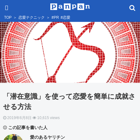
TOP
＞
恋愛テクニック
＞
#PR
#恋愛
「潜在意識」を使って恋愛を簡単に成就さ
せる方法
2019年6月8日
10,615 views
この記事を書いた人
愛のあるヤリチン