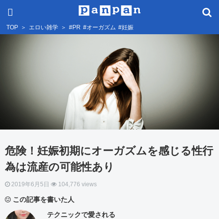
TOP
＞
エロい雑学
＞
#PR
#オーガズム
#妊娠
危険！妊娠初期にオーガズムを感じる性行
為は流産の可能性あり
2019年6月5日
104,776 views
この記事を書いた人
テクニックで愛される