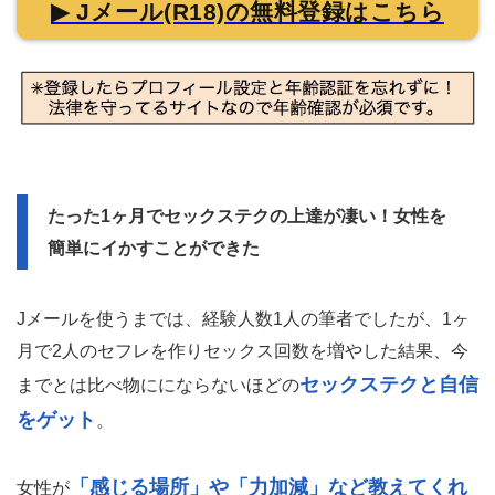
▶ Jメール(R18)の無料登録はこちら
たった1ヶ月でセックステクの上達が凄い！女性を
簡単にイかすことができた
Jメールを使うまでは、経験人数1人の筆者でしたが、1ヶ
月で2人のセフレを作りセックス回数を増やした結果、今
セックステクと自信
までとは比べ物ににならないほどの
をゲット
。
「感じる場所」や「力加減」など教えてくれ
女性が