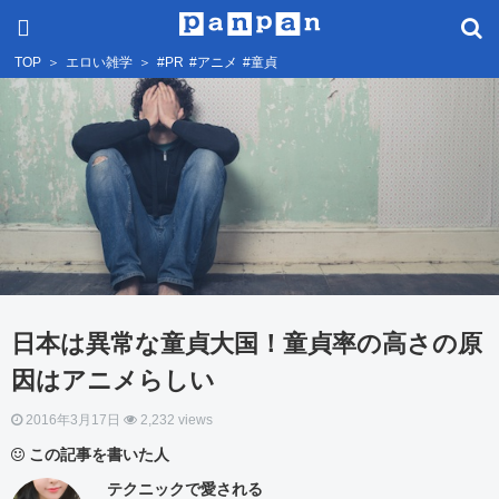
TOP
＞
エロい雑学
＞
#PR
#アニメ
#童貞
日本は異常な童貞大国！童貞率の高さの原
因はアニメらしい
2016年3月17日
2,232 views
この記事を書いた人
テクニックで愛される