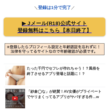
登録は1分で完了
＼
／
▶ Jメール(R18)公式サイト
登録無料はこちら【本日終了】
たった千円でセフレが作れちゃう！？風俗を
終了させるアプリ登場と話題に！？
「紗倉◯な」が絶賛！AV女優がプライベート
でヤリまくってるアプリがヤバすぎる件…w