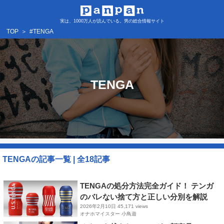
実は、1000万人が読んでいる。男の総合情報サイト
TOP
＞
#TENGA
TENGA
TENGAの記事一覧 | 全18記事​
TENGAの処分方法完全ガイド！ テンガ
のバレない捨て方と正しい分別を解説
2026年2月10日
45,171 views
オナホマイスター 小鳥遊