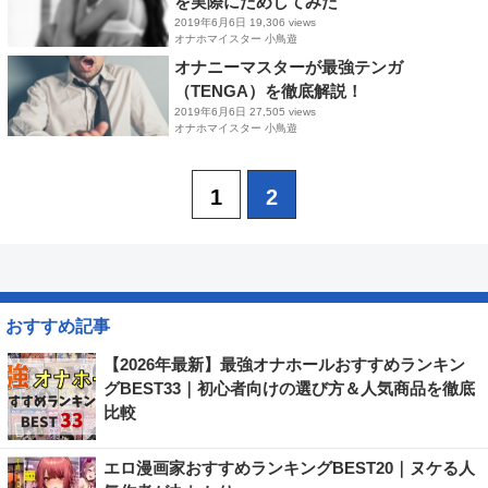
を実際にためしてみた
2019年6月6日
19,306 views
オナホマイスター 小鳥遊
オナニーマスターが最強テンガ
（TENGA）を徹底解説！
2019年6月6日
27,505 views
オナホマイスター 小鳥遊
1
2
おすすめ記事
【2026年最新】最強オナホールおすすめランキン
グBEST33｜初心者向けの選び方＆人気商品を徹底
比較
エロ漫画家おすすめランキングBEST20｜ヌケる人