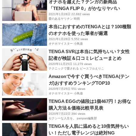
オナホを越えた？テンガの新商品
「TENGA FLIP 0」がかなりヤバい
2021年1月28日
22,682 views
愛のあるヤリチン 時雨
本当におすすめのTENGAとは？100種類
のオナホを使った筆者が厳選
2021年1月28日
5,552 views
オナホマイスター 小鳥遊
TENGA SVRは本当に気持ちいい？女性
記者が検証＆口コミレビューまとめ
2020年11月25日
11,279 views
テクニックで愛される ピースフルえりこ
Amazonで今すぐ買うべきTENGA(テン
ガ)おすすめランキングTOP10
2020年7月25日
551 views
オナホマイスター 小鳥遊
TENGA EGGの値段は1個467円！お得な
購入方法＆価格比較早見表
2020年7月22日
394 views
セクシーな人生を。 panpan編集部
TENGAを人肌に温めると10倍気持ちい
い！ただし電子レンジは絶対NG