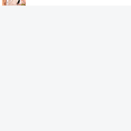
> もっと見る
カテゴリ一覧
panpanについて​
イベント・特集
採用募集
恋愛テクニック
公式ライター一覧
ナンパテクニック
サイトマップ​
モテるデート
利用規約
セックステクニック
プライバシーポリシー
男女の出会い
お問い合わせ
性の悩み
結婚
浮気・不倫