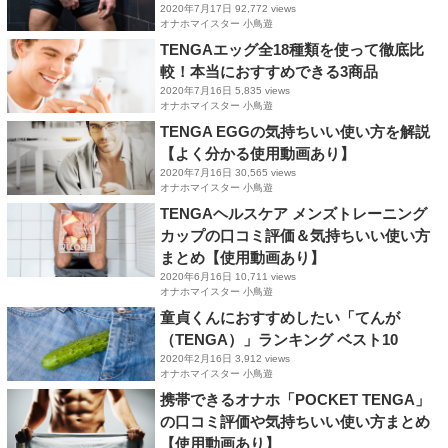
2020年7月17日
92,772 views
オナホマイスター 小鳥遊
TENGAエッグ全18種類を使って徹底比
較！本当におすすめできる3商品
2020年7月16日
5,835 views
オナホマイスター 小鳥遊
TENGA EGGの気持ちいい使い方を解説
【よく分かる使用動画あり】
2020年7月16日
30,565 views
オナホマイスター 小鳥遊
TENGAヘルスケア メンズトレーニング
カップの口コミ評価＆気持ちいい使い方
まとめ【使用動画あり】
2020年6月16日
10,711 views
オナホマイスター 小鳥遊
童貞くんにおすすめしたい「てんが
（TENGA）」ランキング ベスト10
2020年2月16日
3,912 views
オナホマイスター 小鳥遊
携帯できるオナホ「POCKET TENGA」
の口コミ評価や気持ちいい使い方まとめ
【使用動画あり】