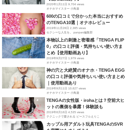
2020年1月11日
9,704 views
オナホマイスター 小鳥遊
600の口コミで分かった本当におすすめ
のTENGA10選｜オナホレビュー
2019年11月28日
2,385 views
セクシーな人生を。 panpan編集部
本物以上の刺激と密着感「TENGA FLIP
0」の口コミ評価・気持ちいい使い方ま
とめ【使用動画あり】
2019年9月27日
1,979 views
オナホマイスター 小鳥遊
神の穴と大絶賛のオナホ・TENGA EGG
の口コミ評価や気持ちいい使い方まとめ
｜使用動画あり
2019年9月11日
10,627 views
オナホマイスター 小鳥遊
TENGAの女性版・irohaとは？空前大ヒ
ットの裏側を暴露！体験談も
2019年8月16日
4,535 views
テクニックで愛される ピースフルえりこ
カップル用アダルト玩具TENGAのSVR