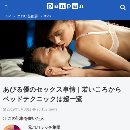
TOP
＞
エロい芸能界
＞
#PR
あびる優のセックス事情｜若いころから
ベッドテクニックは超一流
2019年5月30日
26,139 views
この記事を書いた人
元パパラッチ集団