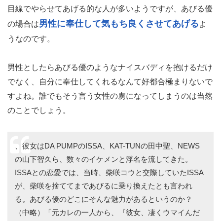
目線でやらせてあげる的な人が多いようですが、あびる優
男性に奉仕して気もち良くさせてあげる
の場合は
よ
うなのです。
男性としたらあびる優のようなナイスバディを抱けるだけ
でなく、自分に奉仕してくれるなんて好都合極まりないで
すよね。誰でもそう言う女性の虜になってしまうのは当然
のことでしょう。
、彼女はDA PUMPのISSA、KAT-TUNの田中聖、NEWS
の山下智久ら、数々のイケメンと浮名を流してきた。
ISSAとの恋愛では、当時、柴咲コウと交際していたISSA
が、柴咲を捨ててまであびるに乗り換えたとも言われ
る。あびる優のどこにそんな魅力があるというのか？
（中略）「元カレの一人から、『彼女、凄くウマイんだ