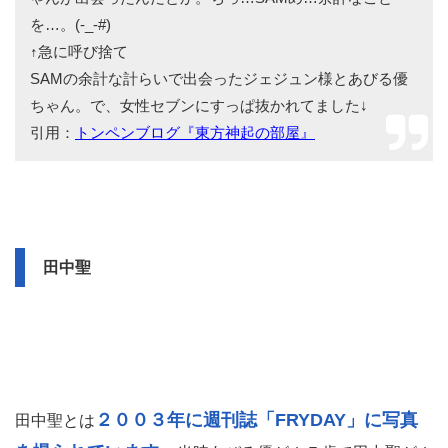
を…。(-_-#)
↑急に呼び捨て
SAMの余計な計らいで出会ったジェジュン様とあびる優
ちゃん。で、女性セブンにすっぱ抜かれてました↓
引用：
トンペンブログ『東方神起の部屋』
田中聖
２００３年に週刊誌「FRYDAY」に写真
田中聖とは