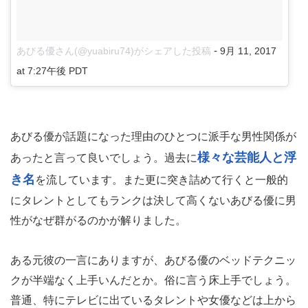
-
あびる優さん(@yuabiru74)がシェアした投稿
9月 11, 2017
at 7:27午後 PDT
あびる優が話題になった理由のひとつに派手な男性関係が
様々な芸能人と浮
あったと言って良いでしょう。過去に
き名
を流しています。また更に突き詰めて行くと一般的
にタレントとしてもランクは決して高くないあびる優に男
性がなぜ群がるのかが解りました。
ある元彼の一言にありますが、あびる優のベッドテクニッ
クが半端なく上手いんだとか。俗に言う床上手でしょう。
普通、特にテレビに出ているタレントや女優などは上から