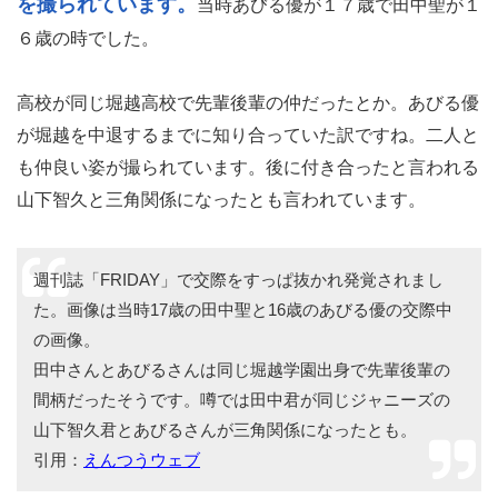
を撮られています。
当時あびる優が１７歳で田中聖が１
６歳の時でした。
高校が同じ堀越高校で先輩後輩の仲だったとか。あびる優
が堀越を中退するまでに知り合っていた訳ですね。二人と
も仲良い姿が撮られています。後に付き合ったと言われる
山下智久と三角関係になったとも言われています。
週刊誌「FRIDAY」で交際をすっぱ抜かれ発覚されまし
た。画像は当時17歳の田中聖と16歳のあびる優の交際中
の画像。
田中さんとあびるさんは同じ堀越学園出身で先輩後輩の
間柄だったそうです。噂では田中君が同じジャニーズの
山下智久君とあびるさんが三角関係になったとも。
引用：
えんつうウェブ