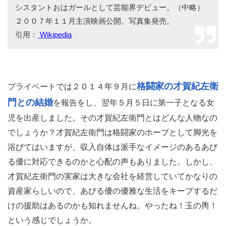
シスタントおはガールとして芸能界デビュー。（中略）
２００７年１１月主演映画公開。写真集発売。
引用：
Wikipedia
格闘家の才賀紀左衛
プライベートでは２０１４年９月に
門との結婚
を報告をし、翌年５月５日に第一子となる女
児を出産しました。その才賀紀左衛門とはどんな人物なの
でしょうか？才賀紀左衛門は格闘家のホープとして脚光を
浴びてはいますが、収入自体は派手なイメージのあるあび
る優に対応できるのかと心配の声もありました。しかし、
才賀紀左衛門の実家は大きな会社を経営していてかなりの
資産家らしいので、あびる優の優雅な生活をキープするだ
けの援助はあるのかも知れませんね。やったね！玉の輿！
という感じでしょうか。