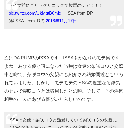
ライブ前にゴリラクリニックで抜群のケア！！！
pic.twitter.com/UkMgtB0mld
— ISSA from DP
(@ISSA_from_DP)
2016年11月17日
次はDA PUMPのISSAです。ISSAもかなりのモテ男です
よね。あびる優と噂になった当時は女優の柴咲コウと交際
中と噂で、柴咲コウの父親にも紹介され結婚間近ともいわ
れていました。しかし、モテモテのISSAの度重なる浮気
のせいで柴咲コウとは破局したとの噂。そして、その浮気
相手の一人にあびる優がいたらしいのです。
ISSAは女優・柴咲コウと熱愛していて柴咲コウの父親に
も紹介間近と言われていたのですが度重なるISSAの浮気