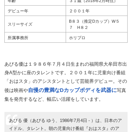
年齢
３１歳（2018年2月時点）
デビュー年
２００１年
B８３（推定Dカップ）W５
スリーサイズ
７ H８２
所属事務所
ホリプロ
あびる優は１９８６年７月４日生まれの福岡県大牟田市出
身A型かに座のタレントです。２００１年に児童向け番組
「おはスタ」のアシスタントとして芸能界デビュー。その
自慢の豊満なDカップボディを武器に
後は映画や
写真
集を発売するなど、幅広い活躍をしています。
あびる 優（あびる ゆう、1986年7月4日 - ）は、日本のア
イドル、タレント。朝の児童向け番組『おはスタ』のア