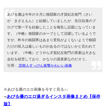
あびる優は今年の９月に格闘家の才賀紀左衛門（さい
が きざえもん）と結婚していましたが、先日自身のブ
ログで第一子を妊娠したことを報告し話題になっていま
す。（中略）格闘家のホープとして活躍しているようで
すが、昨今の格闘界はあまり景気がよくないようで格闘
だけの収入は厳しいものがあるのではないかと言われて
います。（中略）どうやら才賀紀左衛門の実家は大きな
会社を経営しており、かなりの資産家なのだそう。
引用：
芸能人すっぴん衝撃かわいい画像
※あびる優のエロ画像を今すぐ見る↓↓
あびる優のエロ過ぎるインスタ画像まとめ【保存
⇒
版】