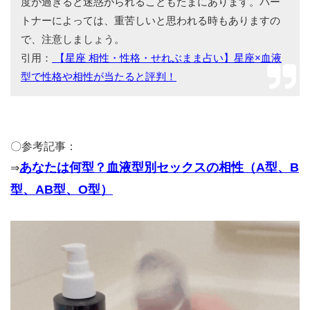
度が過ぎると迷惑がられることもたまにあります。パー
トナーによっては、重苦しいと思われる時もありますの
で、注意しましょう。
引用：
【星座 相性・性格・せれぶまま占い】星座×血液
型で性格や相性が当たると評判！
〇参考記事：
あなたは何型？血液型別セックスの相性（A型、B
⇒
型、AB型、O型）