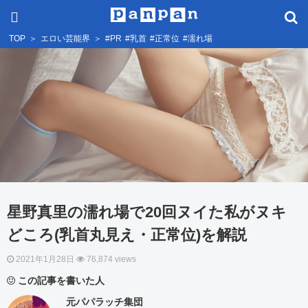
TOP
＞
エロい芸能界
＞
#PR
#乳首
#正常位
#濡れ場
星野真里の濡れ場で20回ヌイた私がヌキ
どころ(乳首丸見え・正常位)を解説
2021年1月28日
76,874 views
この記事を書いた人
元パパラッチ集団