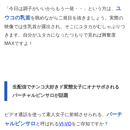
ユ
「今日は調子がいいからもう一発・・」という方は、
ウコの乳首
を眺めながら二発目を抜きましょう。実際の
映像では生乳首が露出され、そこにユタカがむしゃぶりつ
きます。自分がユタカになったつもりで見れば興奮度
MAXですよ！
生配信でチンコ大好きド変態女子にオナサポされる
バーチャルピンサロが話題
バーチ
ビデオ通話を使って素人女子に射精させられる、
ャルピンサロ
と呼ばれる
VI-VO
をご存知ですか？