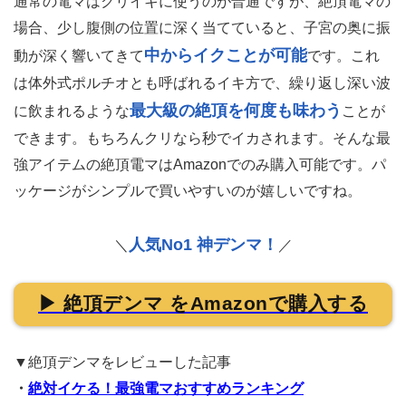
通常の電マはクリイキに使うのが普通ですが、絶頂電マの
場合、少し腹側の位置に深く当てていると、子宮の奥に振
中からイクことが可能
動が深く響いてきて
です。これ
は体外式ポルチオとも呼ばれるイキ方で、繰り返し深い波
最大級の絶頂を何度も味わう
に飲まれるような
ことが
できます。もちろんクリなら秒でイカされます。そんな最
強アイテムの絶頂電マはAmazonでのみ購入可能です。パ
ッケージがシンプルで買いやすいのが嬉しいですね。
人気No1 神デンマ！
＼
／
▶ 絶頂デンマ をAmazonで購入する
▼絶頂デンマをレビューした記事
・
絶対イケる！最強電マおすすめランキング