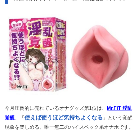
今月圧倒的に売れているオナグッズ第1位は、
Mr.FiT 淫乱
使えば使うほど気持ちよくなる
覚醒
。「
」という覚醒
現象を楽しめる、唯一無二のハイスペック系オナホです。