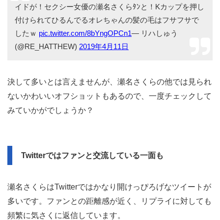
イドが！セクシー女優の瀬名さくらﾀﾝと！Kカップを押し
付けられてひるんでるオレちゃんの髪の毛はフサフサで
したｗ
pic.twitter.com/8bYngOPCn1
— リハしゅう
(@RE_HATTHEW)
2019年4月11日
決して多いとは言えませんが、瀬名さくらの他では見られ
ないかわいいオフショットもあるので、一度チェックして
みていかがでしょうか？
Twitterではファンと交流している一面も
瀬名さくらはTwitterではかなり開けっぴろげなツイートが
多いです。ファンとの距離感が近く、リプライに対しても
頻繁に気さくに返信しています。