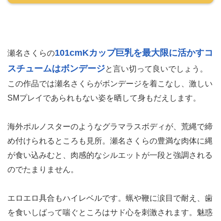
101cmKカップ巨乳を最大限に活かすコ
瀬名さくらの
スチュームはボンデージ
と言い切って良いでしょう。
この作品では瀬名さくらがボンデージを着こなし、激しい
SMプレイであられもない姿を晒して身もだえします。
海外ポルノスターのようなグラマラスボディが、荒縄で締
め付けられるところも見所。瀬名さくらの豊満な肉体に縄
が食い込みむと、肉感的なシルエットが一段と強調される
のでたまりません。
エロエロ具合もハイレベルです。蝋や鞭に涙目で耐え、歯
を食いしばって喘ぐところはサド心を刺激されます。魅惑