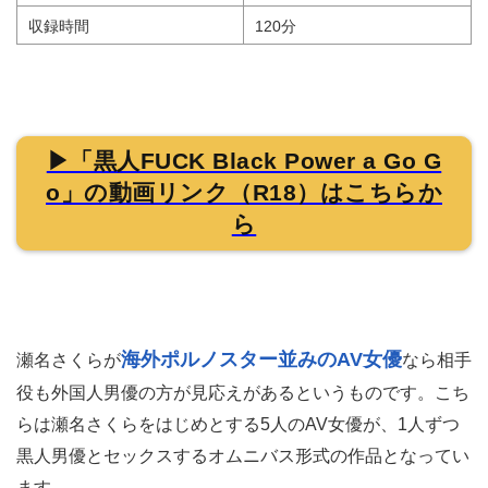
収録時間
120分
▶「黒人FUCK Black Power a Go G
o」の動画リンク（R18）はこちらか
ら
海外ポルノスター並みのAV女優
瀬名さくらが
なら相手
役も外国人男優の方が見応えがあるというものです。こち
らは瀬名さくらをはじめとする5人のAV女優が、1人ずつ
黒人男優とセックスするオムニバス形式の作品となってい
ます。