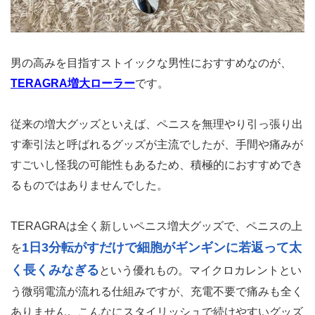
男の高みを目指すストイックな男性におすすめなのが、
TERAGRA増大ローラー
です。
従来の増大グッズといえば、ペニスを無理やり引っ張り出
す牽引法と呼ばれるグッズが主流でしたが、手間や痛みが
すごいし怪我の可能性もあるため、積極的におすすめでき
るものではありませんでした。
TERAGRAは全く新しいペニス増大グッズで、ペニスの上
1日3分転がすだけで細胞がギンギンに若返って太
を
く長くみなぎる
という優れもの。マイクロカレントとい
う微弱電流が流れる仕組みですが、充電不要で痛みも全く
ありません。こんなにスタイリッシュで続けやすいグッズ