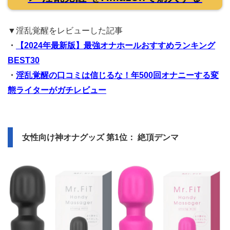
▼淫乱覚醒をレビューした記事
・
【2024年最新版】最強オナホールおすすめランキング
BEST30
・
淫乱覚醒の口コミは信じるな！年500回オナニーする変
態ライターがガチレビュー
女性向け神オナグッズ 第1位： 絶頂デンマ