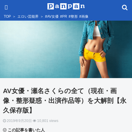
TOP
＞
エロい芸能界
＞
#AV女優
#PR
#整形
#画像
AV女優・瀬名さくらの全て（現在・画
像・整形疑惑・出演作品等）を大解剖【永
久保存版】
2019年9月20日
10,801 views
この記事を書いた人