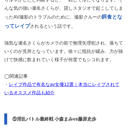
んな気の強い瀬名さくらが、貸しスタジオで起こしてしま
餌食とな
ったAV撮影のトラブルのために、撮影クルーの
ってレイプ
されるという話です。
強気な瀬名さくらがカメラの前で無理矢理犯され、落ちて
いくのが見所となっています。徐々に抵抗が緩み、力が抜
けて快感に飲まれていく様子が何度でもシコれます。
◯関連記事
・
レイプ作品で有名なav女優12選｜本当にレイプされて
いるオススメ作品も紹介
⑤淫乱バトル最終戦 小森まみvs藤原史歩