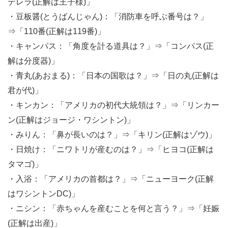
デレラ(正解は王子様)」
・豆板醤(とうばんじゃん)：「消防車を呼ぶ番号は？」
⇒「110番(正解は119番)」
・キャンパス：「角度を計る道具は？」⇒「コンパス(正
解は分度器)」
・青丸(あおまる)：「日本の国歌は？」⇒「日の丸(正解は
君が代)」
・キンカン：「アメリカの初代大統領は？」⇒「リンカー
ン(正解はジョージ・ワシントン)」
・みりん：「鼻が長いのは？」⇒「キリン(正解はゾウ)」
・日焼け：「ニワトリが産むのは？」⇒「ヒヨコ(正解は
タマゴ)」
・入浴：「アメリカの首都は？」⇒「ニューヨーク(正解
はワシントンDC)」
・ニシン：「赤ちゃんを産むことを何と言う？」⇒「妊娠
(正解は出産)」