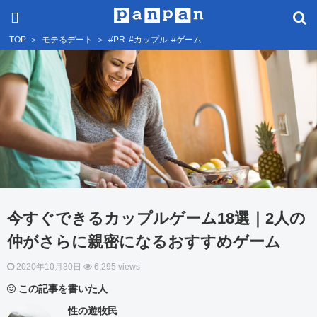
TOP
＞
モテるデート
＞
#PR
#カップル
#ゲーム
今すぐできるカップルゲーム18選｜2人の
仲がさらに親密になるおすすめゲーム
2020年10月30日
6,295 views
この記事を書いた人
性の遊牧民