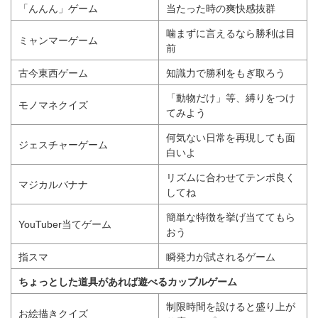
「んんん」ゲーム
当たった時の爽快感抜群
噛まずに言えるなら勝利は目
ミャンマーゲーム
前
古今東西ゲーム
知識力で勝利をもぎ取ろう
「動物だけ」等、縛りをつけ
モノマネクイズ
てみよう
何気ない日常を再現しても面
ジェスチャーゲーム
白いよ
リズムに合わせてテンポ良く
マジカルバナナ
してね
簡単な特徴を挙げ当ててもら
YouTuber当てゲーム
おう
指スマ
瞬発力が試されるゲーム
ちょっとした道具があれば遊べるカップルゲーム
制限時間を設けると盛り上が
お絵描きクイズ