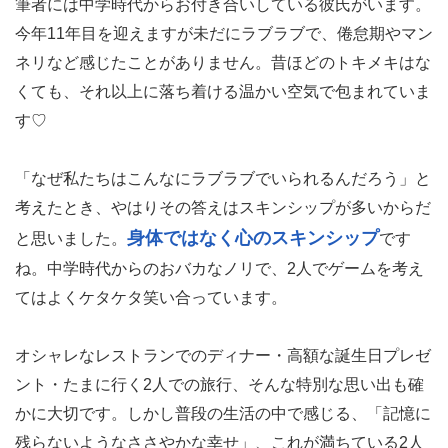
筆者には中学時代からお付き合いしている彼氏がいます。
今年11年目を迎えますが未だにラブラブで、倦怠期やマン
ネリなど感じたことがありません。昔ほどのトキメキはな
くても、それ以上に落ち着ける温かい空気で包まれていま
す♡
「なぜ私たちはこんなにラブラブでいられるんだろう」と
考えたとき、やはりその答えはスキンシップが多いからだ
身体ではなく心のスキンシップ
と思いました。
です
ね。中学時代からのおバカなノリで、2人でゲームを考え
てはよくケタケタ笑い合っています。
オシャレなレストランでのディナー・高額な誕生日プレゼ
ント・たまに行く2人での旅行、そんな特別な思い出も確
かに大切です。しかし普段の生活の中で感じる、「記憶に
残らないようなささやかな幸せ」、これが満ちている2人