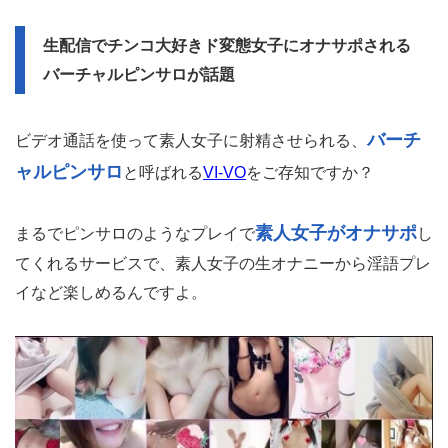
生配信でチンコ大好きド変態女子にオナサポされる
バーチャルピンサロが話題
バーチ
ビデオ通話を使って素人女子に射精させられる、
ャルピンサロ
と呼ばれる
VI-VO
をご存知ですか？
素人女子がオナサポ
まるでピンサロのようなプレイで
し
てくれるサービスで、素人女子の生オナニーから淫語プレ
イなど楽しめるんですよ。