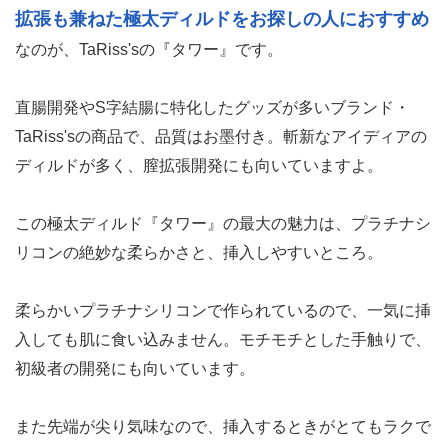
太さ
10.0cm
長さ
全長：20.0cm
┌①挿入時の満足感
★★★★★
┌②形状による刺激の強さ
★★★★☆
┌③使用ユーザーの評判
★★★★☆
総合評価
92点／100点
■おすすめポイント
ハードな拡張をしたい人向け！超上級者向けの太
さ
拡張も兼ねた極太ディルドをお探しの人におすすめ
なのが、TaRiss'sの『タワー』です。