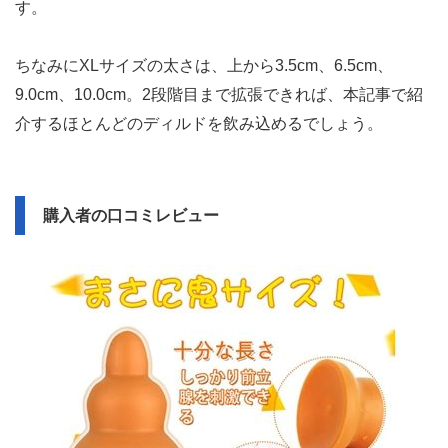
直腸開発やS字結腸に特化したグッズが多いブランド・
TaRiss'sの商品で、品質はお墨付き。斬新なアイディアの
ディルドが多く、膣拡張開発にも向いていますよ。
この極太ディルド『タワー』の最大の魅力は、プラチナシ
リコンの絶妙な柔らかさと、挿入しやすいところ。
柔らかいプラチナシリコンで作られているので、一気に挿
入しても肌に食い込みません。モチモチとした手触りで、
初級者の開発にも向いています。
また先端が尖り気味なので、挿入するときがとてもラクで
す。
ちなみにXLサイズの太さは、上から3.5cm、6.5cm、
9.0cm、10.0cm。2段階目まで拡張できれば、本記事で紹