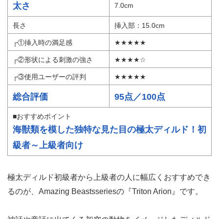
引用：
通販大魔王
メーカー
通販大魔王
参考価格
3,680円
特殊形状・凹凸系ディルド \
形状の種類
拡張系ディルド
太さ
7.0cm
長さ
挿入部：15.0cm
┌①挿入時の満足感
★★★★★