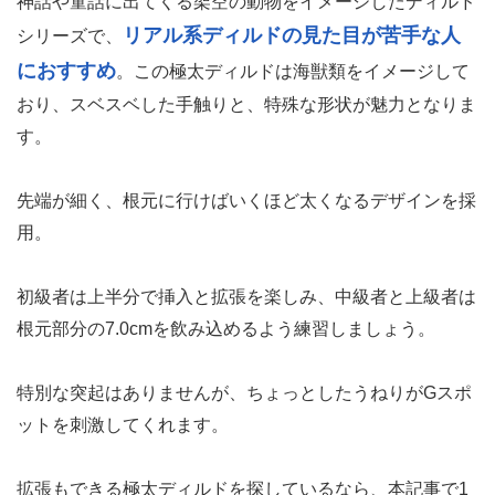
┌②形状による刺激の強さ
★★★★☆
┌③使用ユーザーの評判
★★★★★
総合評価
95点／100点
■おすすめポイント
海獣類を模した独特な見た目の極太ディルド！初
級者～上級者向け
極太ディルド初級者から上級者の人に幅広くおすすめでき
るのが、Amazing Beastsseriesの『Triton Arion』です。
神話や童話に出てくる架空の動物をイメージしたディルド
リアル系ディルドの見た目が苦手な人
シリーズで、
におすすめ
。この極太ディルドは海獣類をイメージして
おり、スベスベした手触りと、特殊な形状が魅力となりま