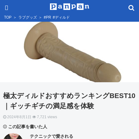
TOP
＞
ラブグッズ
＞
#PR
#ディルド
極太ディルドおすすめランキングBEST10
｜ギッチギチの満足感を体験
2024年8月1日
7,721 views
この記事を書いた人
テクニックで愛される