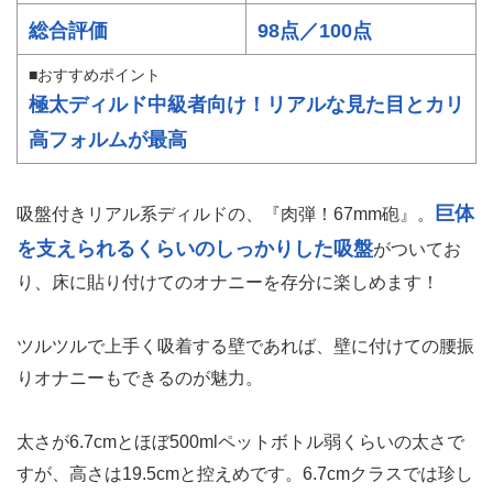
総合評価
98点／100点
■おすすめポイント
極太ディルド中級者向け！リアルな見た目とカリ
高フォルムが最高
巨体
吸盤付きリアル系ディルドの、『肉弾！67mm砲』。
を支えられるくらいのしっかりした吸盤
がついてお
り、床に貼り付けてのオナニーを存分に楽しめます！
ツルツルで上手く吸着する壁であれば、壁に付けての腰振
りオナニーもできるのが魅力。
太さが6.7cmとほぼ500mlペットボトル弱くらいの太さで
すが、高さは19.5cmと控えめです。6.7cmクラスでは珍し