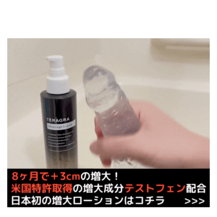
引用：
通販大魔王
この極太ディルドのかたさは、ハードタイプとレギュラー
タイプの2種類。ハードタイプだと硬すぎるとの声があっ
たので、最初はレギュラータイプから慣らしていくのがお
すすめです。
▶「Triton Arion」を通販大魔王でチ
ェックする