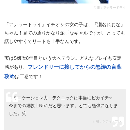
引用：
アナラードライ
「アナラードライ」イチオシの女の子は、「瀬名れおな」
ちゃん！見ての通りかなり派手なギャルですが、とっても
話しやすくてリードも上手なんです。
実はS嬢歴8年目という大ベテラン。どんなプレイも安定
フレンドリーに接してからの怒涛の言葉
感があり、
攻め
は圧巻です！
コミニケーション力、テクニックは本当にピカイチ✨️
今までの経験上No.1だと思います。とても勉強になりま
した。笑
引用：
シティヘブン