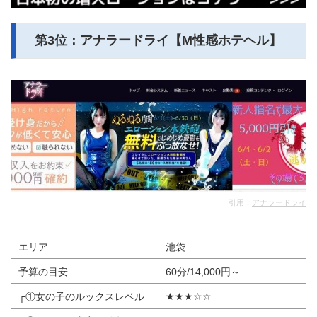
第3位：アナラードライ【M性感ホテヘル】
引用：
アナラードライ
エリア
池袋
予算の目安
60分/14,000円～
┌①女の子のルックスレベル
★★★☆☆