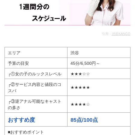
引用：
渋谷KANGO
エリア
渋谷
予算の目安
45分/6,500円～
┌①女の子のルックスレベル
★★★☆☆
┌②サービス内容と値段のコ
★★★★★
スパ
┌③逆アナル可能なキャスト
★★★★☆
の多さ
おすすめ度
85点/100点
■おすすめポイント