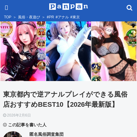
TOP
＞
風俗・夜遊び
＞
#PR
#アナル
#東京
東京都内で逆アナルプレイができる風俗
店おすすめBEST10【2026年最新版】
2026年2月6日
この記事を書いた人
匿名風俗調査集団