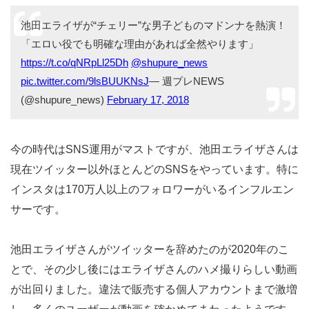
池田エライザが“チェリー”な男子どものマドンナを熱演！
「エロい役でも明確な理由があれば全然やります」
https://t.co/qNRpLl25Dh
@shupure_news
pic.twitter.com/9lsBUUKNsJ
— 週プレNEWS
(@shupure_news)
February 17, 2018
今の時代はSNS運用がマストですが、池田エライザさんは
現在ツイッター以外ほとんどのSNSをやっています。特に
インスタは170万人以上のフォロワーがいるインフルエン
サーです。
池田エライザさんがツイッターを辞めたのが2020年のこ
とで、その少し後にはエライザさんのハメ撮りらしい動画
が出回りました。違法で販売する個人アカウントまで激増