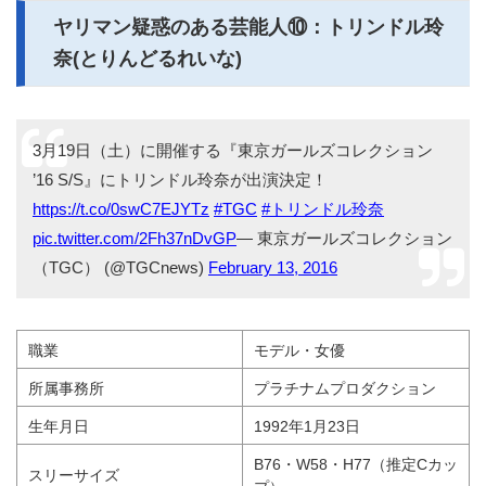
ヤリマン疑惑のある芸能人⑩：トリンドル玲
奈(とりんどるれいな)
3月19日（土）に開催する『東京ガールズコレクション
’16 S/S』にトリンドル玲奈が出演決定！
https://t.co/0swC7EJYTz
#TGC
#トリンドル玲奈
pic.twitter.com/2Fh37nDvGP
— 東京ガールズコレクション
（TGC） (@TGCnews)
February 13, 2016
職業
モデル・女優
所属事務所
プラチナムプロダクション
生年月日
1992年1月23日
B76・W58・H77（推定Cカッ
スリーサイズ