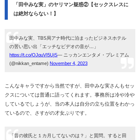
「田中みな実」のヤリマン疑惑②【セックスレスに
は絶対ならない！】
田中みな実、TBS局アナ時代に泊まったビジネスホテル
の苦い思い出「エッチなビデオの音が…」
https://t.co/OJquVI5UjS
— ニッカンエンタメ・プレミアム
(@nikkan_entame)
November 4, 2023
こんなキャラですから当然ですが、田中みな実さんもセッ
クスについては普通に語ってくれます。事務所は冷や冷や
しているでしょうが、当の本人は自分の立ち位置をわかっ
ているので、さすがの才女ぶりです。
「昔の彼氏と１カ月してないのは？」と質問。すると田