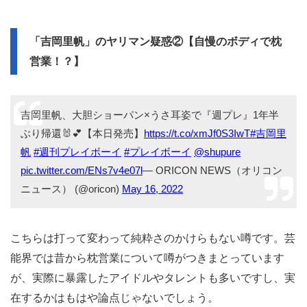
「吉岡里帆」のヤリマン疑惑②【自慢のボディで枕
営業！？】
吉岡里帆、大胆ショーパン×うさ耳姿で『週プレ』1年半
ぶり帰還🐰💕【本日発売】
https://t.co/xmJf0S3IwT
#吉岡里
帆
#週刊プレイボーイ
#プレイボーイ
@shupure
pic.twitter.com/ENs7v4e07l
— ORICON NEWS（オリコン
ニュース） (@oricon)
May 16, 2022
こちらは打って変わって純粋さのかけらもない噂です。芸
能界では昔から枕営業について噂がつきまとっています
が、実際に暴露したアイドルやタレントも多いですし、実
在するかはもはや論点じゃないでしょう。