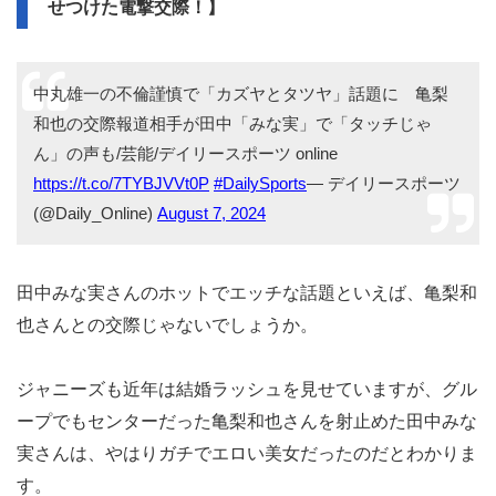
せつけた電撃交際！】
中丸雄一の不倫謹慎で「カズヤとタツヤ」話題に 亀梨
和也の交際報道相手が田中「みな実」で「タッチじゃ
ん」の声も/芸能/デイリースポーツ online
https://t.co/7TYBJVVt0P
#DailySports
— デイリースポーツ
(@Daily_Online)
August 7, 2024
田中みな実さんのホットでエッチな話題といえば、亀梨和
也さんとの交際じゃないでしょうか。
ジャニーズも近年は結婚ラッシュを見せていますが、グル
ープでもセンターだった亀梨和也さんを射止めた田中みな
実さんは、やはりガチでエロい美女だったのだとわかりま
す。