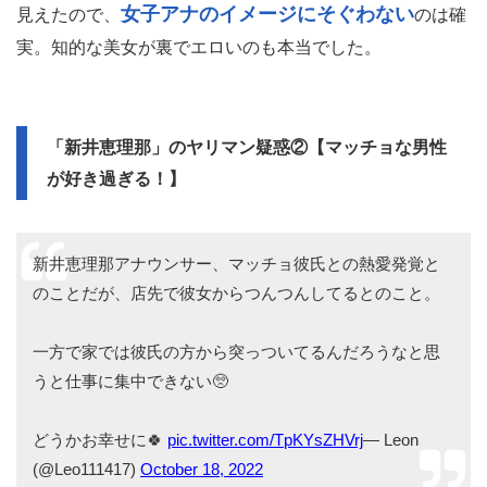
女子アナのイメージにそぐわない
見えたので、
のは確
実。知的な美女が裏でエロいのも本当でした。
「新井恵理那」のヤリマン疑惑②【マッチョな男性
が好き過ぎる！】
新井恵理那アナウンサー、マッチョ彼氏との熱愛発覚と
のことだが、店先で彼女からつんつんしてるとのこと。
一方で家では彼氏の方から突っついてるんだろうなと思
うと仕事に集中できない🥺
どうかお幸せに🍀
pic.twitter.com/TpKYsZHVrj
— Leon
(@Leo111417)
October 18, 2022