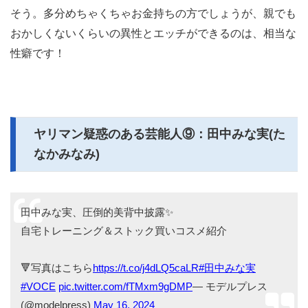
そう。多分めちゃくちゃお金持ちの方でしょうが、親でも
おかしくないくらいの異性とエッチができるのは、相当な
性癖です！
ヤリマン疑惑のある芸能人⑨：田中みな実(た
なかみなみ)
田中みな実、圧倒的美背中披露✨️
自宅トレーニング＆ストック買いコスメ紹介
🔻写真はこちら
https://t.co/j4dLQ5caLR
#田中みな実
#VOCE
pic.twitter.com/fTMxm9gDMP
— モデルプレス
(@modelpress)
May 16, 2024