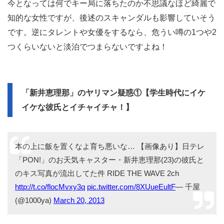
今となっては何でキー局に落ちたのか不思議なほど綺麗で
知的な女性ですが、後述のスキャンダルも影響していそう
です。逆にタレントや女優をするなら、危うい噂の1つや2
つくらいないと淡泊でつまらないですよね！
「新井恵理那」のヤリマン疑惑①【学生時代にイケ
イケな彼氏とイチャイチャ！】
本の上に飯を置くなよ育ち悪いな… 【画像あり】日テレ
「PON!」のお天気キャスター・新井恵理那(23)の彼氏と
のキス写真が流出してた件 RIDE THE WAVE 2ch
http://t.co/flocMvxy3q
pic.twitter.com/8XUueEultF
— 千屋
(@1000ya)
March 20, 2013