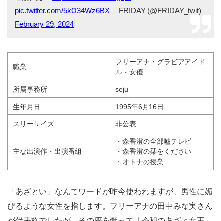
pic.twitter.com/5kO34Wz6BX
— FRIDAY (@FRIDAY_twit)
February 29, 2024
フリーアナ・グラビアアイド
職業
ル・女優
所属事務所
seju
生年月日
1995年6月16日
スリーサイズ
非公表
・森香澄の全部嘘テレビ
主な出演作・出演番組
・森香澄の栞をください
・オトナの授業
「あざとい」なんてワードが昨今使われますが、男性に媚
びるような女性を指します。フリーアナの田中みな実さん
が代表格でしたが、その座を奪って「令和のあざと女王」