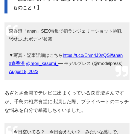
ものこと！】
森香澄「anan」SEX特集で初ランジェリーショット挑戦
“やわふわボディ”披露
▼写真・記事詳細はこちら
https://t.co/Enm4J9nQSi
#anan
#森香澄
@mori_kasumi_
— モデルプレス (@modelpress)
August 8, 2023
あざとさ全開でテレビに出まくっている森香澄さんです
が、千鳥の相席食堂に出演した際、プライベートのエッチ
な悩みを自分で暴露しちゃいました。
「今日空いてる？ 今日会えない？ みたいな感じで、