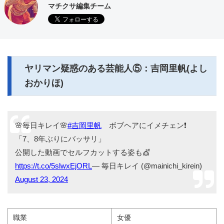
マチクサ編集チーム
ヤリマン疑惑のある芸能人⑤：吉岡里帆(よし
おかりほ)
🌸毎日キレイ🌸
#吉岡里帆
ボブヘアにイメチェン❗
「7、8年ぶりにバッサリ」
公開した動画でセルフカットする姿も💇
https://t.co/5slwxEjORL
— 毎日キレイ (@mainichi_kirein)
August 23, 2024
職業
女優