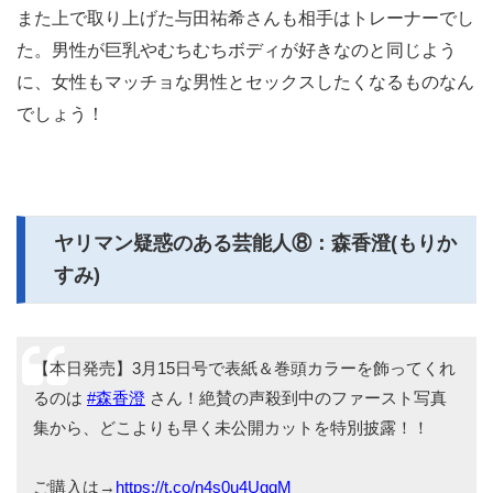
また上で取り上げた与田祐希さんも相手はトレーナーでし
た。男性が巨乳やむちむちボディが好きなのと同じよう
に、女性もマッチョな男性とセックスしたくなるものなん
でしょう！
ヤリマン疑惑のある芸能人⑧：森香澄(もりか
すみ)
【本日発売】3月15日号で表紙＆巻頭カラーを飾ってくれ
るのは
#森香澄
さん！絶賛の声殺到中のファースト写真
集から、どこよりも早く未公開カットを特別披露！！
ご購入は→
https://t.co/n4s0u4UgqM