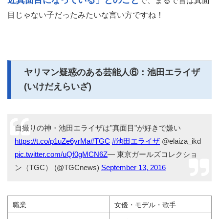
近真面目になっている」とのこと
で、まるで昔は真面
目じゃない子だったみたいな言い方ですね！
ヤリマン疑惑のある芸能人⑥：池田エライザ
(いけだえらいざ)
自撮りの神・池田エライザは"真面目"が好きで嫌い
https://t.co/p1uZe6yrMa
#TGC
#池田エライザ
@elaiza_ikd
pic.twitter.com/uQf0gMCN6Z
— 東京ガールズコレクショ
ン（TGC） (@TGCnews)
September 13, 2016
職業
女優・モデル・歌手