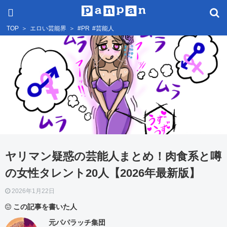
TOP
＞
エロい芸能界
＞
#PR
#芸能人
ヤリマン疑惑の芸能人まとめ！肉食系と噂
の女性タレント20人【2026年最新版】
2026年1月22日
この記事を書いた人
元パパラッチ集団