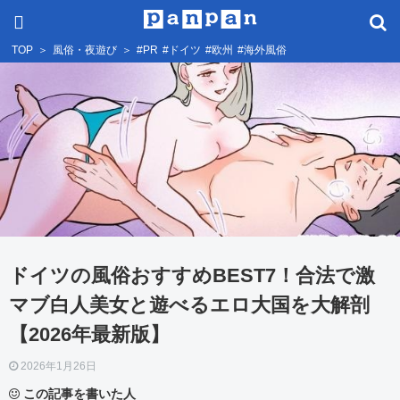
TOP
＞
風俗・夜遊び
＞
#PR
#ドイツ
#欧州
#海外風俗
ドイツの風俗おすすめBEST7！合法で激
マブ白人美女と遊べるエロ大国を大解剖
【2026年最新版】
2026年1月26日
この記事を書いた人