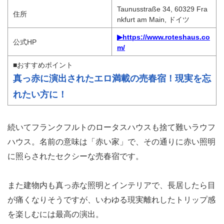
Taunusstraße 34, 60329 Fra
住所
nkfurt am Main, ドイツ
▶https://www.roteshaus.co
公式HP
m/
■おすすめポイント
真っ赤に演出されたエロ満載の売春宿！現実を忘
れたい方に！
続いてフランクフルトのロータスハウスも捨て難いラウフ
ハウス。名前の意味は「赤い家」で、その通りに赤い照明
に照らされたセクシーな売春宿です。
また建物内も真っ赤な照明とインテリアで、長居したら目
が痛くなりそうですが、いわゆる現実離れしたトリップ感
を楽しむには最高の演出。