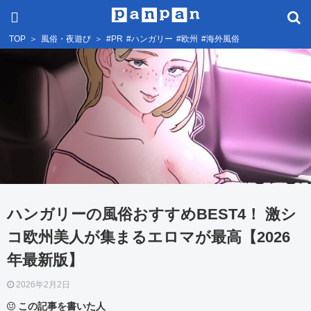
TOP
＞
風俗・夜遊び
＞
#PR
#ハンガリー
#欧州
#海外風俗
ハンガリーの風俗おすすめBEST4！ 激シ
コ欧州美人が集まるエロマが最高【2026
年最新版】
2026年2月2日
この記事を書いた人