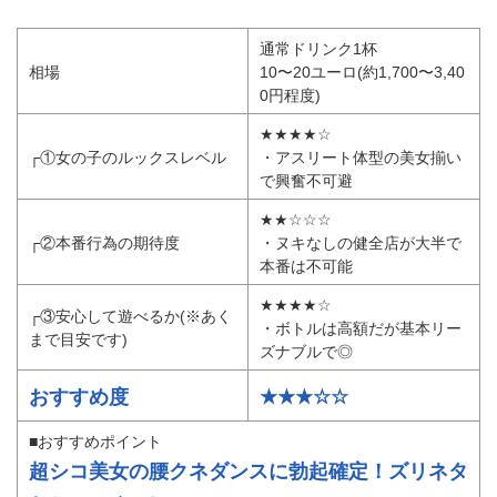
通常ドリンク1杯
相場
10〜20ユーロ(約1,700〜3,40
0円程度)
★★★★☆
┌①女の子のルックスレベル
・アスリート体型の美女揃い
で興奮不可避
★★☆☆☆
┌②本番行為の期待度
・ヌキなしの健全店が大半で
本番は不可能
★★★★☆
┌③安心して遊べるか(※あく
・ボトルは高額だが基本リー
まで目安です)
ズナブルで◎
おすすめ度
★★★☆☆
■おすすめポイント
超シコ美女の腰クネダンスに勃起確定！ズリネタ