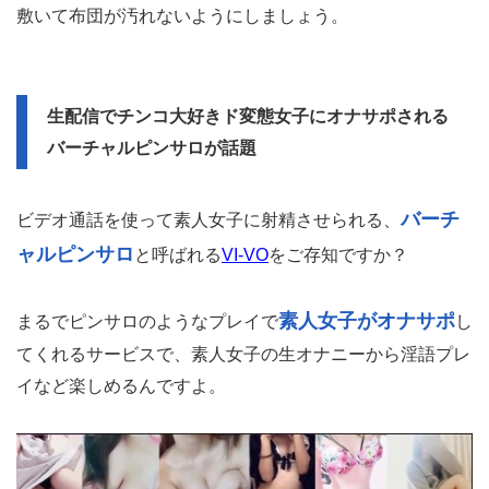
敷いて布団が汚れないようにしましょう。
生配信でチンコ大好きド変態女子にオナサポされる
バーチャルピンサロが話題
バーチ
ビデオ通話を使って素人女子に射精させられる、
ャルピンサロ
と呼ばれる
VI-VO
をご存知ですか？
素人女子がオナサポ
まるでピンサロのようなプレイで
し
てくれるサービスで、素人女子の生オナニーから淫語プレ
イなど楽しめるんですよ。