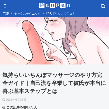
TOP
＞
セックステクニック
＞
#PR
#ちんこ
#手コキ
気持ちいいちんぽマッサージのやり方完
全ガイド｜自己流を卒業して彼氏が本当に
喜ぶ基本ステップとは
2026年6月27日
この記事を書いた人