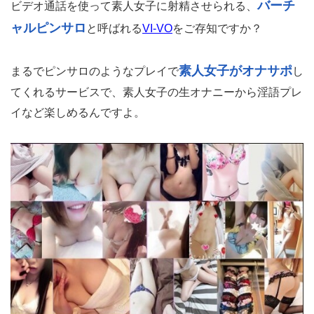
バーチ
ビデオ通話を使って素人女子に射精させられる、
ャルピンサロ
と呼ばれる
VI-VO
をご存知ですか？
素人女子がオナサポ
まるでピンサロのようなプレイで
し
てくれるサービスで、素人女子の生オナニーから淫語プレ
イなど楽しめるんですよ。