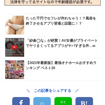
たった千円でセフレが作れちゃう！？風俗を
終了させるアプリ登場と話題に！？
「紗倉◯な」が絶賛！AV女優がプライベート
でヤリまくってるアプリがヤバすぎる件…w
【2021年最新版】最強オナホールおすすめラ
ンキング ベスト20
＼ この記事をシェアする ／
送る