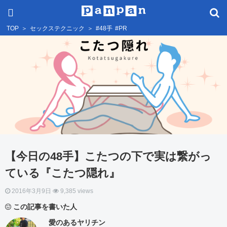
TOP
＞
セックステクニック
＞
#48手
#PR
【今日の48手】こたつの下で実は繋がっ
ている『こたつ隠れ』
2016年3月9日
9,385 views
この記事を書いた人
愛のあるヤリチン