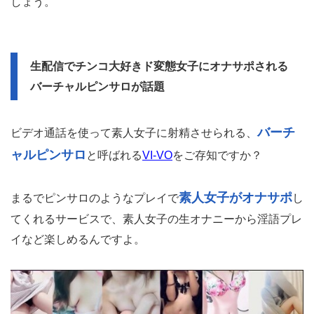
しょう。
生配信でチンコ大好きド変態女子にオナサポされる
バーチャルピンサロが話題
バーチ
ビデオ通話を使って素人女子に射精させられる、
ャルピンサロ
と呼ばれる
VI-VO
をご存知ですか？
素人女子がオナサポ
まるでピンサロのようなプレイで
し
てくれるサービスで、素人女子の生オナニーから淫語プレ
イなど楽しめるんですよ。