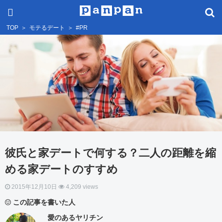
TOP
＞
モテるデート
＞
#PR
彼氏と家デートで何する？二人の距離を縮
める家デートのすすめ
2015年12月10日
4,209 views
この記事を書いた人
愛のあるヤリチン