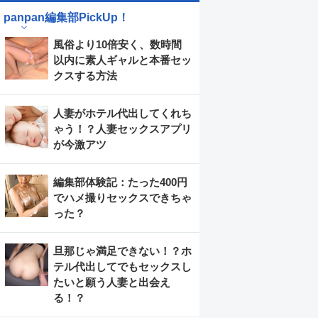
panpan編集部PickUp！
風俗より10倍安く、数時間
以内に素人ギャルと本番セッ
クスする方法
人妻がホテル代出してくれち
ゃう！？人妻セックスアプリ
が今激アツ
編集部体験記：たった400円
でハメ撮りセックスできちゃ
った？
旦那じゃ満足できない！？ホ
テル代出してでもセックスし
たいと願う人妻と出会え
る！？