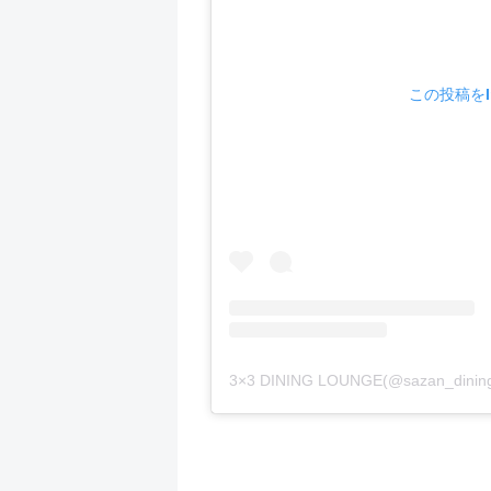
この投稿をIn
3×3 DINING LOUNGE(@sazan_di