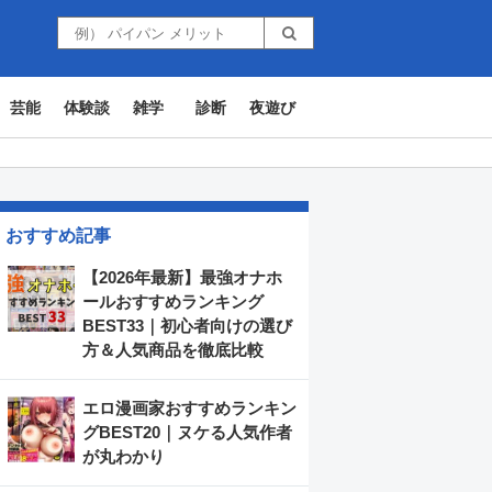
芸能
体験談
雑学
診断
夜遊び
おすすめ記事
【2026年最新】最強オナホ
ールおすすめランキング
BEST33｜初心者向けの選び
方＆人気商品を徹底比較
エロ漫画家おすすめランキン
グBEST20｜ヌケる人気作者
が丸わかり