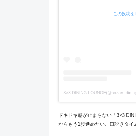
この投稿をIn
3×3 DINING LOUNGE(@sazan_di
ドキドキ感が止まらない「3×3 DI
からもう1歩進めたい、口説きタイ