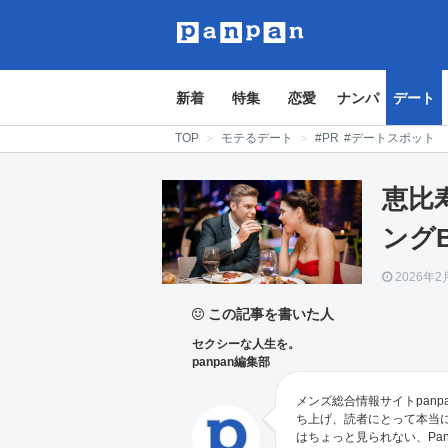
新着
特集
恋愛
ナンパ
デート
TOP
＞
モテるデート
＞
#PR
#デートスポット
恵比
ングB
2026年2
この記事を書いた人
セクシーな人生を。
panpan編集部
メンズ総合情報サイトpanp
ち上げ、読者にとって本当
はちょっと見られない、Pa