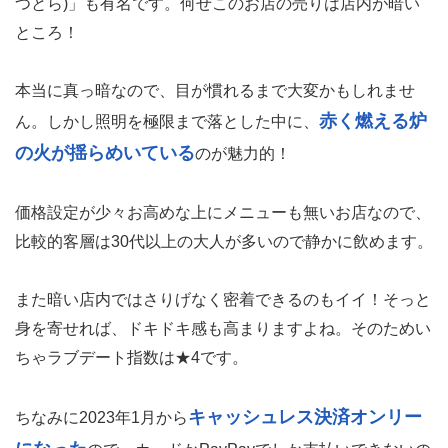
つとら)」も有名です。何せこのお店の売りは店内が暗い
ところ！
本当に真っ暗なので、目が慣れるまで大変かもしれませ
赤く燃える炉
ん。しかし照明を極限まで落とした中に、
の火が揺らめいている
のが魅力的！
価格設定が少々お高めな上にメニューも無いお店なので、
比較的客層は30代以上の大人が多いので静かに飲めます。
また暗い店内ではさりげなく密着できるのもイイ！そっと
身を寄せれば、ドキドキ感も高まりますよね。そのためい
ちゃラブデート指数は★4です。
キャッシュレス決済オンリー
ちなみに2023年1月から