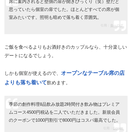
席に案内されると壁側の扉が開きびっくり（笑）壁だと
思っていたら個室の扉でした。ほとんどすべての席が個
室みたいです。照明も暗めで落ち着く雰囲気。
引用：
食べログ
ご飯を食べるよりもお酒好きのカップルなら、十分楽しい
デートになるでしょう。
オープンなテーブル席の店
しかも個室が使えるので、
よりも落ち着いて
飲めます。
季節の創作料理8品飲み放題2時間付き飲み物はプレミア
ムコース4500円税込を二人でいただきました。新規会員
のクーポンで1000円割引で8000円はコスパ最高でした。
引用：
Google