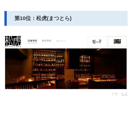
第10位：松虎(まつとら)
引用：
松虎