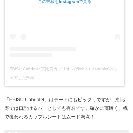
この投稿をInstagramで見る
EBISU Cabriolet 恵比寿カブリオレ(@ebisu_cabriolet)がシ
ェアした投稿
「EBISU Cabriolet」はデートにもピッタリですが、恵比
寿では口説けるバーとしても有名です。確かに薄暗く、幌
で覆われるカップルシートはムード満点！