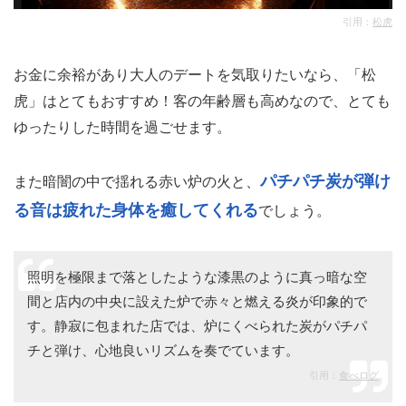
引用：
松虎
お金に余裕があり大人のデートを気取りたいなら、「松
虎」はとてもおすすめ！客の年齢層も高めなので、とても
ゆったりした時間を過ごせます。
パチパチ炭が弾け
また暗闇の中で揺れる赤い炉の火と、
る音は疲れた身体を癒してくれる
でしょう。
照明を極限まで落としたような漆黒のように真っ暗な空
間と店内の中央に設えた炉で赤々と燃える炎が印象的で
す。静寂に包まれた店では、炉にくべられた炭がパチパ
チと弾け、心地良いリズムを奏でています。
引用：
食べログ