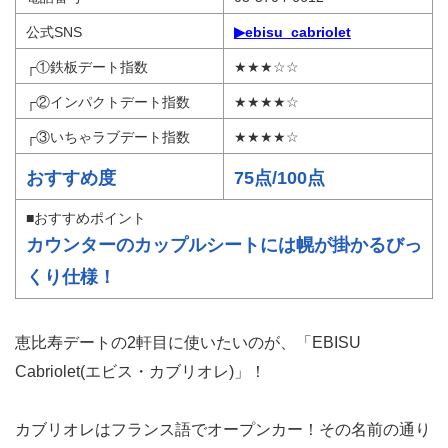
公式SNS
▶ebisu_cabriolet
┌①鉄板デート指数
★★★☆☆
┌②インパクトデート指数
★★★★☆
┌③いちゃラブデート指数
★★★★☆
おすすめ度
75点/100点
■おすすめポイント
カウンターのカップルシートには幌が掛かるびっ
くり仕様！
恵比寿デートの2軒目に使いたいのが、「EBISU
Cabriolet(エビス・カブリオレ)」！
カブリオレはフランス語でオープンカー！その名前の通り