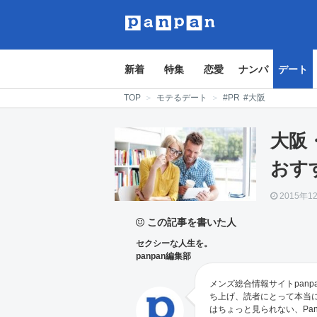
新着
特集
恋愛
ナンパ
デート
TOP
＞
モテるデート
＞
#PR
#大阪
大阪
おす
2015年1
この記事を書いた人
セクシーな人生を。
panpan編集部
メンズ総合情報サイトpanp
ち上げ、読者にとって本当
はちょっと見られない、Pa