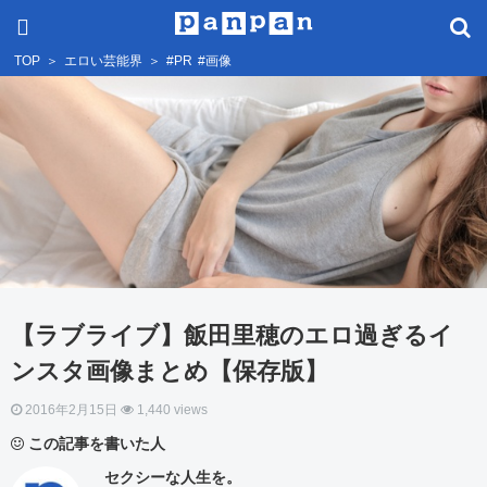
TOP
＞
エロい芸能界
＞
#PR
#画像
【ラブライブ】飯田里穂のエロ過ぎるイ
ンスタ画像まとめ【保存版】
2016年2月15日
1,440 views
この記事を書いた人
セクシーな人生を。