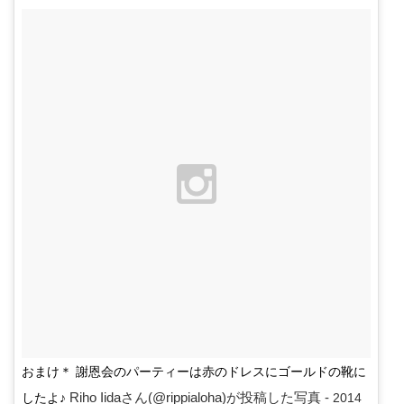
おまけ＊ 謝恩会のパーティーは赤のドレスにゴールドの靴に
Riho Iidaさん(@rippialoha)が投稿した写真 -
したよ♪
2014