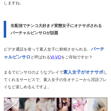
しますね。
生配信でチンコ大好きド変態女子にオナサポされる
バーチャルピンサロが話題
バーチ
ビデオ通話を使って素人女子に射精させられる、
ャルピンサロ
と呼ばれる
VI-VO
をご存知ですか？
素人女子がオナサポ
まるでピンサロのようなプレイで
し
てくれるサービスで、素人女子の生オナニーから淫語プレ
イなど楽しめるんですよ。