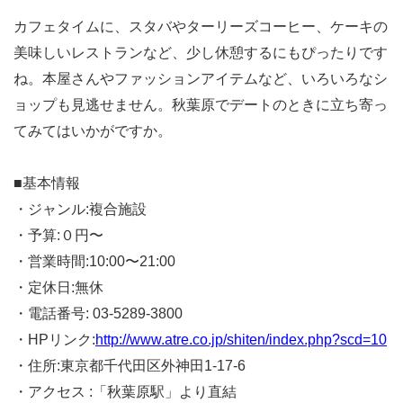
カフェタイムに、スタバやターリーズコーヒー、ケーキの
美味しいレストランなど、少し休憩するにもぴったりです
ね。本屋さんやファッションアイテムなど、いろいろなシ
ョップも見逃せません。秋葉原でデートのときに立ち寄っ
てみてはいかがですか。
■基本情報
・ジャンル:複合施設
・予算:０円〜
・営業時間:10:00〜21:00
・定休日:無休
・電話番号: 03-5289-3800
・HPリンク:
http://www.atre.co.jp/shiten/index.php?scd=10
・住所:東京都千代田区外神田1-17-6
・アクセス :「秋葉原駅」より直結