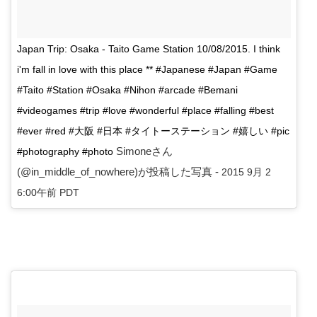
Japan Trip: Osaka - Taito Game Station 10/08/2015. I think
i'm fall in love with this place ** #Japanese #Japan #Game
#Taito #Station #Osaka #Nihon #arcade #Bemani
#videogames #trip #love #wonderful #place #falling #best
#ever #red #大阪 #日本 #タイトーステーション #嬉しい #pic
Simoneさん
#photography #photo
(@in_middle_of_nowhere)が投稿した写真 -
2015 9月 2
6:00午前 PDT