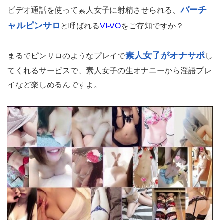
バーチ
ビデオ通話を使って素人女子に射精させられる、
ャルピンサロ
と呼ばれる
VI-VO
をご存知ですか？
素人女子がオナサポ
まるでピンサロのようなプレイで
し
てくれるサービスで、素人女子の生オナニーから淫語プレ
イなど楽しめるんですよ。