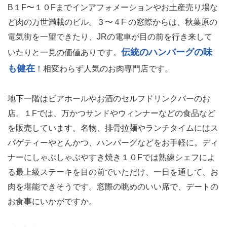
B１F〜１０Fまでインアフォメーションやお土産売り場な
ど肉の万世満載のビル。３〜４F の窓際からは、秋葉原の
電気街を一望できたり、JRの電車が目の前を行き来して
伝統のハンバーグの味
いたりと一見の価値ありです。
も健在
！相変わらず人気のお肉専門店です。
地下一階はビアホールやお酒のセルフドリンクバーのお
店。１Fでは、万かつサンドやウィンナーなどの食品など
を販売しています。名物、排骨拉麺やランチタイムにはス
パゲティーやとんかつ、ハンバーグなどをお手軽に。ディ
ナーにしゃぶしゃぶやすき焼き１０Fでは熟練シェフによ
る最上級ステーキを目の前でいただけ、一日を通して、お
肉を堪能できそうです。窓際の眺めのいい席で、デートの
お食事にいかがですか。