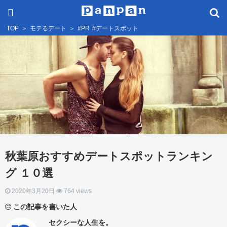
TOP
＞
モテるデート
＞
#PR
#デートスポット
秋葉原おすすめデートスポットランキン
グ １０選
2020年3月20日
764 views
この記事を書いた人
セクシーな人生を。