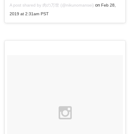
on
A post shared by 肉の万世 (@nikunomansei)
Feb 28,
2019 at 2:31am PST