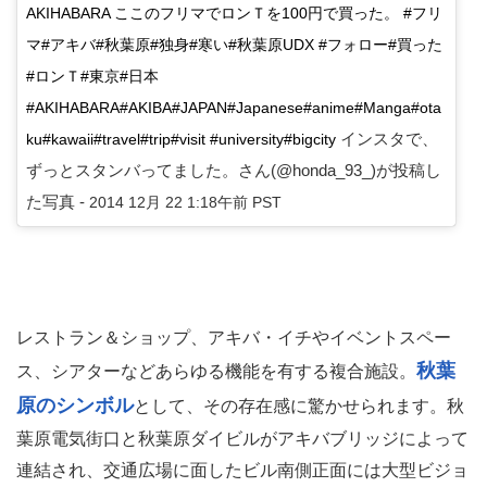
AKIHABARA ここのフリマでロンＴを100円で買った。 #フリ
マ#アキバ#秋葉原#独身#寒い#秋葉原UDX #フォロー#買った
#ロンＴ#東京#日本
#AKIHABARA#AKIBA#JAPAN#Japanese#anime#Manga#ota
インスタで、
ku#kawaii#travel#trip#visit #university#bigcity
ずっとスタンバってました。さん(@honda_93_)が投稿し
た写真 -
2014 12月 22 1:18午前 PST
レストラン＆ショップ、アキバ・イチやイベントスペー
秋葉
ス、シアターなどあらゆる機能を有する複合施設。
原のシンボル
として、その存在感に驚かせられます。秋
葉原電気街口と秋葉原ダイビルがアキバブリッジによって
連結され、交通広場に面したビル南側正面には大型ビジョ