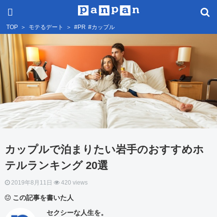
TOP
＞
モテるデート
＞
#PR
#カップル
カップルで泊まりたい岩手のおすすめホ
テルランキング 20選
2019年8月11日
420 views
この記事を書いた人
セクシーな人生を。