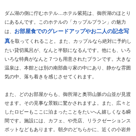
ダム湖の側に佇むホテル…ホテル紫苑は、御所湖のほとり
にあるんです。このホテルの「カップルプラン」の魅力
お部屋食でのグレードアップやお二人の記念写
は、
真
を取ってくれること。また、カップルなら絶対に予約し
たい貸切風呂が、なんと半額になるんです。他にも、いろ
いろな特典がなんと７つも用意されたプランです。大きな
温泉は、本館とは別の南部曲り家の中にあり、静かな雰囲
気の中、落ち着きを感じさせてくれます。
また、どのお部屋からも、御所湖と奥羽山脈の山並が見渡
せます。その見事な景観に驚かされますよ。また、広々と
したロビーもここに泊まったことをたいへん嬉しくなる瞬
間です。施設には、カフェ、や売店、リラクゼーションス
ポットなどもあります。朝夕のどちらかに、近くの小岩井