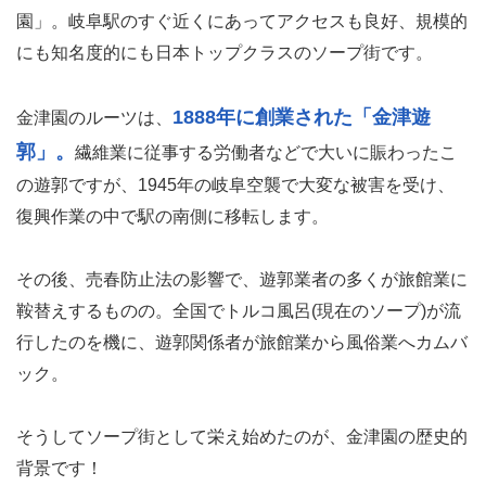
園」。岐阜駅のすぐ近くにあってアクセスも良好、規模的
にも知名度的にも日本トップクラスのソープ街です。
1888年に創業された「金津遊
金津園のルーツは、
郭」。
繊維業に従事する労働者などで大いに賑わったこ
の遊郭ですが、1945年の岐阜空襲で大変な被害を受け、
復興作業の中で駅の南側に移転します。
その後、売春防止法の影響で、遊郭業者の多くが旅館業に
鞍替えするものの。全国でトルコ風呂(現在のソープ)が流
行したのを機に、遊郭関係者が旅館業から風俗業へカムバ
ック。
そうしてソープ街として栄え始めたのが、金津園の歴史的
背景です！