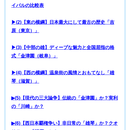
イバルの比較表
▶(2)【東の横綱】日本最大にして最古の歴史「吉
原（東京）」
▶(3)【中部の雄】ディープな魅力と全国屈指の格
式「金津園（岐阜）」
▶(4)【西の横綱】温泉街の風情とおもてなし「雄
琴（滋賀）」
▶(5)【現代の三大論争】伝統の「金津園」か？実利
の「川崎」か？
▶(6)【西日本覇権争い】非日常の「雄琴」か？クオ