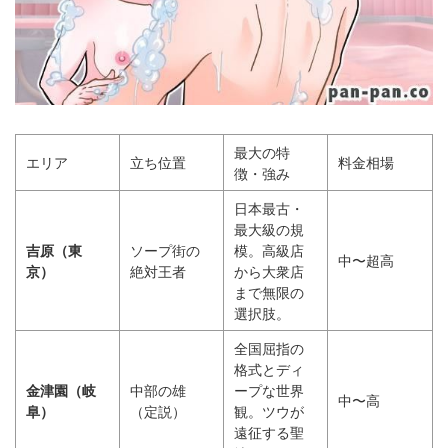
最大の特
エリア
立ち位置
料金相場
徴・強み
日本最古・
最大級の規
吉原（東
ソープ街の
模。高級店
中〜超高
京）
絶対王者
から大衆店
まで無限の
選択肢。
全国屈指の
格式とディ
金津園（岐
中部の雄
ープな世界
中〜高
阜）
（定説）
観。ツウが
遠征する聖