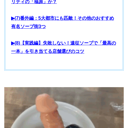
リティの「福原」か？
▶(7)番外編：5大都市にも匹敵！その他のおすすめ
有名ソープ街3つ
▶(8)【実践編】失敗しない！遠征ソープで「最高の
一本」を引き当てる店舗選びのコツ