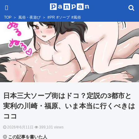
TOP
＞
風俗・夜遊び
＞
#PR
#ソープ
#風俗
日本三大ソープ街はドコ？定説の3都市と
実利の川崎・福原、いま本当に行くべきは
ココ
2026年6月11日
399,101 views
この記事を書いた人