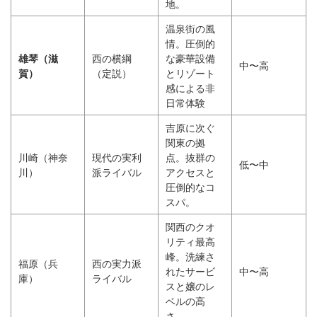
地。
温泉街の風
情。圧倒的
雄琴（滋
西の横綱
な豪華設備
中〜高
賀）
（定説）
とリゾート
感による非
日常体験
吉原に次ぐ
関東の拠
川崎（神奈
現代の実利
点。抜群の
低〜中
川）
派ライバル
アクセスと
圧倒的なコ
スパ。
関西のクオ
リティ最高
峰。洗練さ
福原（兵
西の実力派
れたサービ
中〜高
庫）
ライバル
スと嬢のレ
ベルの高
さ。