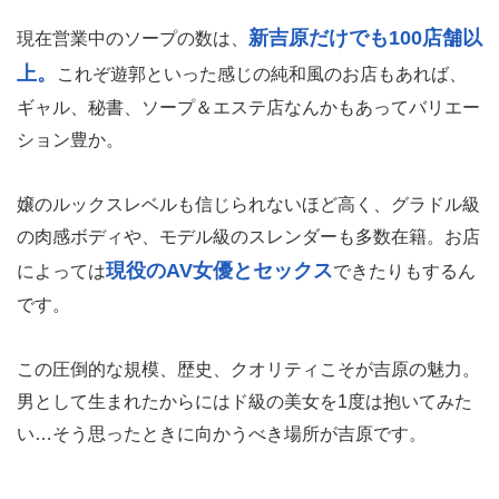
新吉原だけでも100店舗以
現在営業中のソープの数は、
上。
これぞ遊郭といった感じの純和風のお店もあれば、
ギャル、秘書、ソープ＆エステ店なんかもあってバリエー
ション豊か。
嬢のルックスレベルも信じられないほど高く、グラドル級
の肉感ボディや、モデル級のスレンダーも多数在籍。お店
現役のAV女優とセックス
によっては
できたりもするん
です。
この圧倒的な規模、歴史、クオリティこそが吉原の魅力。
男として生まれたからにはド級の美女を1度は抱いてみた
い…そう思ったときに向かうべき場所が吉原です。