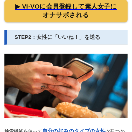
▶ VI-VOに会員登録して素人女子に
オナサポされる
STEP2：女性に「いいね！」を送る
自分の好みのタイプの女性
検索機能を使って
が見つか