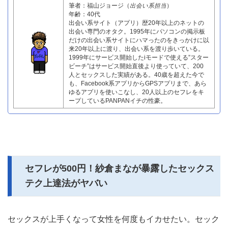
筆者：福山ジョージ（
出会い系担当
）
年齢：40代
出会い系サイト（アプリ）歴20年以上のネットの
出会い専門のオタク。1995年にパソコンの掲示板
だけの出会い系サイトにハマったのをきっかけに以
来20年以上に渡り、出会い系を渡り歩いている。
1999年にサービス開始したiモードで使える”スター
ビーチ”はサービス開始直後より使っていて、200
人とセックスした実績がある。40歳を超えた今で
も、Facebook系アプリからGPSアプリまで、あら
ゆるアプリを使いこなし、20人以上のセフレをキ
ープしているPANPANイチの性豪。
セフレが500円！紗倉まなが暴露したセックス
テク上達法がヤバい
セックスが上手くなって女性を何度もイカせたい。セック