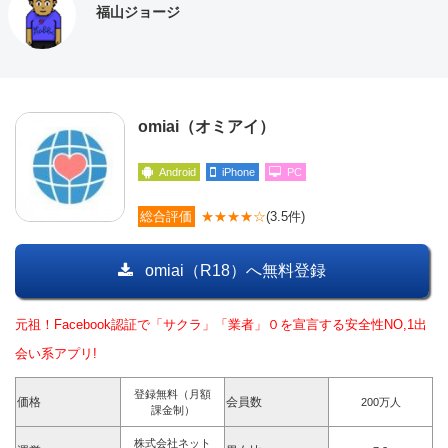
福山ジョージ
omiai（オミアイ）
Android
iPhone
PC
総合評価
★★★★☆
(3.5件)
omiai（R18）へ無料登録
元祖！Facebook認証で「サクラ」「業者」０を宣言する安全性NO,1出
会い系アプリ!
登録無料（月額
価格
会員数
200万人
課金制）
株式会社ネット