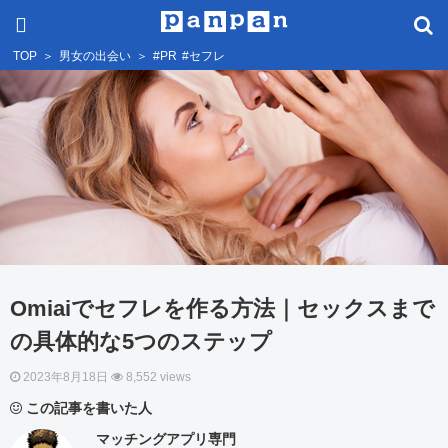
TOP
＞
男女の出会い
＞
#PR
#セフレ
Omiaiでセフレを作る方法｜セックスまで
の具体的な5つのステップ
2023年8月18日
8,552 views
この記事を書いた人
マッチングアプリ専門