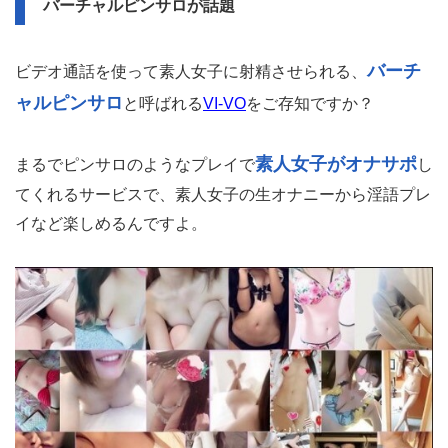
バーチャルピンサロが話題
バーチ
ビデオ通話を使って素人女子に射精させられる、
ャルピンサロ
と呼ばれる
VI-VO
をご存知ですか？
素人女子がオナサポ
まるでピンサロのようなプレイで
し
てくれるサービスで、素人女子の生オナニーから淫語プレ
イなど楽しめるんですよ。