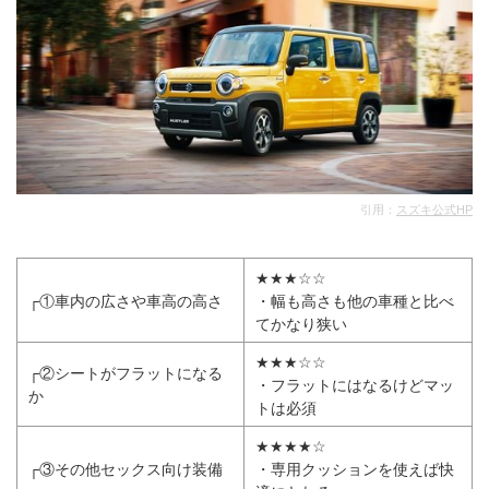
引用：
スズキ公式HP
★★★☆☆
┌①車内の広さや車高の高さ
・幅も高さも他の車種と比べ
てかなり狭い
★★★☆☆
┌②シートがフラットになる
・フラットにはなるけどマッ
か
トは必須
★★★★☆
┌③その他セックス向け装備
・専用クッションを使えば快