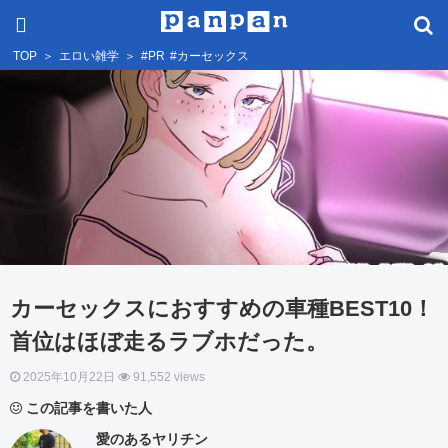
TOP
＞
エロい雑学
＞
#PR
#カーセックス
カーセックスにおすすめの車種BEST10！
首位はほぼ走るラブホだった。
2025年10月22日
91,552 views
この記事を書いた人
愛のあるヤリチン