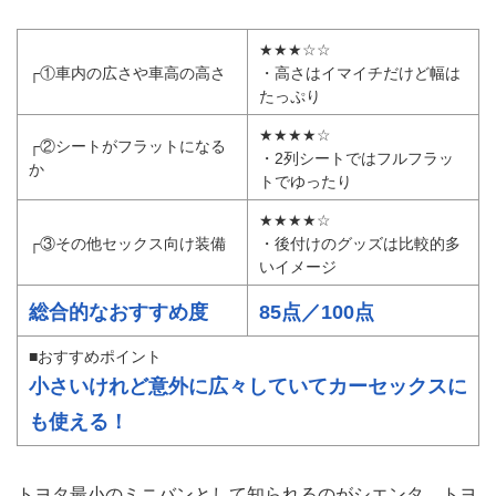
★★★☆☆
┌①車内の広さや車高の高さ
・高さはイマイチだけど幅は
たっぷり
★★★★☆
┌②シートがフラットになる
・2列シートではフルフラッ
か
トでゆったり
★★★★☆
┌③その他セックス向け装備
・後付けのグッズは比較的多
いイメージ
総合的なおすすめ度
85点／100点
■おすすめポイント
小さいけれど意外に広々していてカーセックスに
も使える！
トヨタ最小のミニバンとして知られるのがシエンタ。トヨ