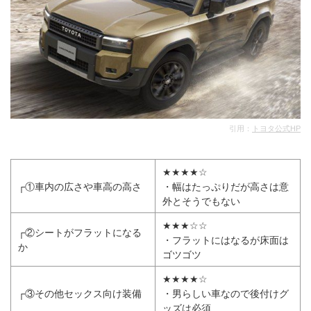
引用：
トヨタ公式HP
★★★★☆
┌①車内の広さや車高の高さ
・幅はたっぷりだが高さは意
外とそうでもない
★★★☆☆
┌②シートがフラットになる
・フラットにはなるが床面は
か
ゴツゴツ
★★★★☆
┌③その他セックス向け装備
・男らしい車なので後付けグ
ッズは必須