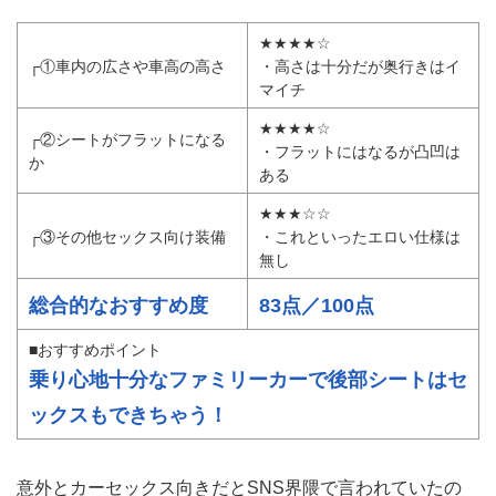
★★★★☆
┌①車内の広さや車高の高さ
・高さは十分だが奥行きはイ
マイチ
★★★★☆
┌②シートがフラットになる
・フラットにはなるが凸凹は
か
ある
★★★☆☆
┌③その他セックス向け装備
・これといったエロい仕様は
無し
総合的なおすすめ度
83点／100点
■おすすめポイント
乗り心地十分なファミリーカーで後部シートはセ
ックスもできちゃう！
意外とカーセックス向きだとSNS界隈で言われていたの