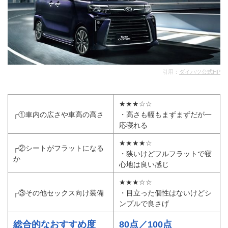
引用：
ダイハツ公式HP
★★★☆☆
┌①車内の広さや車高の高さ
・高さも幅もまずまずだが一
応寝れる
★★★★☆
┌②シートがフラットになる
・狭いけどフルフラットで寝
か
心地は良い感じ
★★★☆☆
┌③その他セックス向け装備
・目立った個性はないけどシ
ンプルで良さげ
総合的なおすすめ度
80点／100点