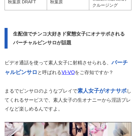
秋葉原 DRAFT
秋葉原
クルージング
生配信でチンコ大好きド変態女子にオナサポされる
バーチャルピンサロが話題
バーチ
ビデオ通話を使って素人女子に射精させられる、
ャルピンサロ
と呼ばれる
VI-VO
をご存知ですか？
素人女子がオナサポ
まるでピンサロのようなプレイで
し
てくれるサービスで、素人女子の生オナニーから淫語プレ
イなど楽しめるんですよ。