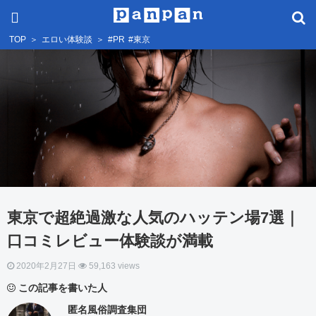
TOP
＞
エロい体験談
＞
#PR
#東京
東京で超絶過激な人気のハッテン場7選｜
口コミレビュー体験談が満載
2020年2月27日
59,163 views
この記事を書いた人
匿名風俗調査集団