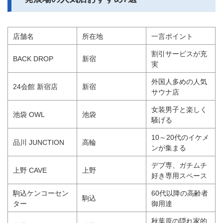
店舗名
所在地
一言ポイント
割引サービスが充
BACK DROP
新宿
実
外国人多めの人気
24会館 新宿店
新宿
サウナ店
女装男子と楽しく
池袋 OWL
池袋
騒げる
10～20代のイケメ
品川 JUNCTION
高輪
ンが集まる
デブ専、ガチムチ
上野 CAVE
上野
好き専用スペース
駒込ケンコーセン
60代以降の高齢者
駒込
ター
御用達
秋葉原の隠れ家的