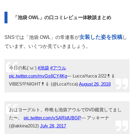
「池袋 OWL」の口コミレビュー体験談まとめ
女装した姿を投稿
SNSでは「池袋 OWL」の常連客が
し
ています。いくつか見ていきましょう。
今日の私(´ω`)
#池袋
#アウル
pic.twitter.com/mvGs6CY4Kg
— LuccaYucca 2/22💊💉
VIBES💛NIGHT💊💉 (@LccaYcca)
August 26, 2018
おはヨーグルト。昨晩も池袋アウルでDVD鑑賞してまし
た〜。
pic.twitter.com/vSARIdUBGP
— アッキーナ
(@akkina2012)
July 28, 2017