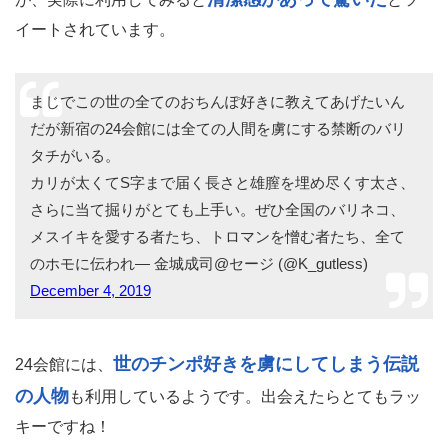
イートされています。
まじでこの世の全てのおちんぽ好きに教えてあげたいん
だが新宿の24会館には全ての人間を虜にする禁断のバリ
タチがいる。
カリが太くてS字まで届く長さと雄膣を埋め尽くす太さ、
さらに当て掘りがとても上手い。ぜひ全国のバリネコ、
メスイキを愛する者たち、トロマンを憎む者たち、全て
のホモに伝われ— 金城成司@セージ (@K_gutless)
December 4, 2019
世のチンポ好きを虜にしてしまう伝説
24会館には、
の人物
も利用しているようです。出会えたらとてもラッ
キーですね！