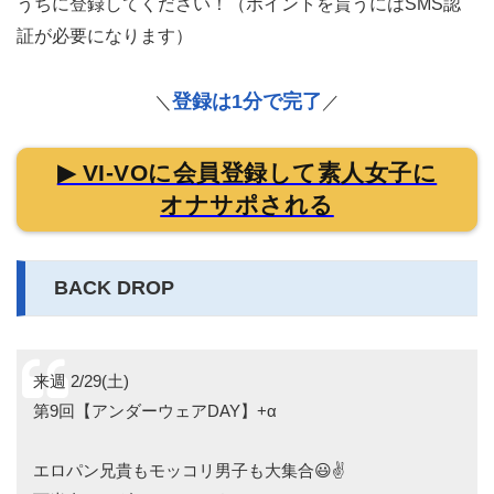
うちに登録してください！（ポイントを貰うにはSMS認
証が必要になります）
登録は1分で完了
＼
／
▶ VI-VOに会員登録して素人女子に
オナサポされる
BACK DROP
来週 2/29(土)
第9回【アンダーウェアDAY】+α
エロパン兄貴もモッコリ男子も大集合😃✌️