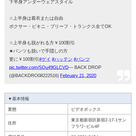
下半身アンダーウェアスタイル
☆上半身は着衣または自由
ボクサー・ビキニ・ブリーフ・トランクス全てOK
☆上半身も脱がれる方￥100割引
★パンツも脱いで手隠しの方
更に￥100割引
#ゲイ
#ハッテン
#パンツ
pic.twitter.com/SQu49GLCVD
— BACK DROP
(@BACKDRO08222516)
February 21, 2020
▼基本情報
業態
ビデオボックス
東京都新宿区新宿2-17-1サン
住所
フラワ−ビル4F