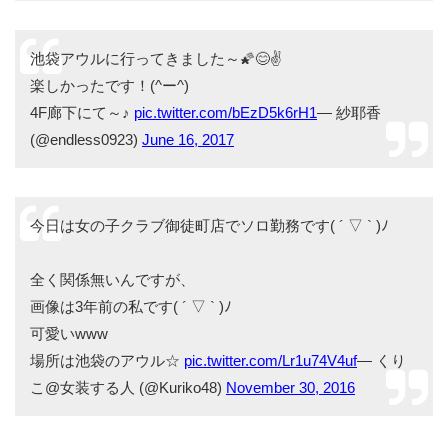
池袋アウルに行ってきました～🌠😊✌
楽しかったです！(^ー^)
4F廊下にて～♪
pic.twitter.com/bEzD5k6rH1
— 紗耶香
(@endless0923)
June 16, 2017
今日は女の子クラブ御徒町店でソロ勤務です( ´ ▽ ` )ﾉ
全く関係無いんですが、
画像は3年前の私です( ´ ▽ ` )ﾉ
可愛いwww
場所は池袋のアウル☆
pic.twitter.com/Lr1u74V4uf
— くり
こ@女装する人 (@Kuriko48)
November 30, 2016