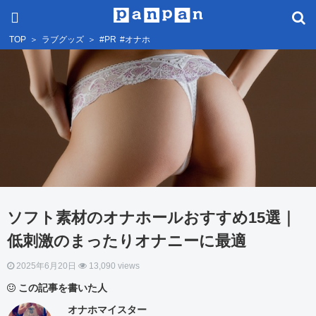
TOP
＞
ラブグッズ
＞
#PR
#オナホ
ソフト素材のオナホールおすすめ15選｜
低刺激のまったりオナニーに最適
2025年6月20日
13,090 views
この記事を書いた人
オナホマイスター