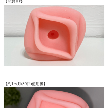
【開封直後】
【約1ヵ月(30回)使用後】