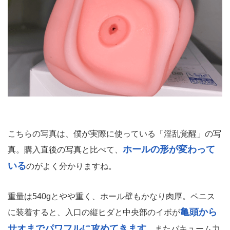
こちらの写真は、僕が実際に使っている「淫乱覚醒」の写
ホールの形が変わって
真。購入直後の写真と比べて、
いる
のがよく分かりますね。
重量は540gとやや重く、ホール壁もかなり肉厚。ペニス
亀頭から
に装着すると、入口の縦ヒダと中央部のイボが
サオまでパワフルに攻めてきます
。またバキューム力