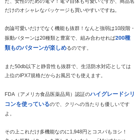
た、女性のための電マ！電マ自体も可愛いですが、商品名
だけのオシャレなパッケージも買いやすいですね。
勿論可愛いだけでなく機能も抜群！なんと強弱は10段階・
200種
振動パターンは20種類と豊富で、組み合わせれば
類ものパターンが楽しめ
るのです。
また50db以下と静音性も抜群で、生活防水対応としては
上位のIPX7規格だからお風呂でも使えます。
ハイグレードシリ
FDA（アメリカ食品医薬品局）認証の
コンを使っている
ので、クリへの当たりも優しいです
よ。
その上これだけ多機能なのに1,948円とコスパもヨシ！