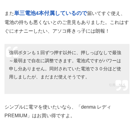
単三電池4本付属しているので
また
届いてすぐ使え、
電池の持ちも悪くないとのご意見もありました。これはす
ぐにオナニーしたい、アソコ疼きっ子には朗報！
強弱ボタンも１回ずつ押す以外に、押しっぱなしで最強
～最弱まで自在に調整できます。電池式ですがパワーは
申し分ありません。同封されていた電池で３０分ほど使
用しましたが、まだまだ使えそうです。
引用：
NLS
シンプルに電マを使いたいなら、「denma レディ
PREMIUM」はお買い得ですよ。