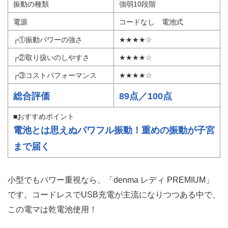
振動の種類
強弱10段階
電源
コードなし 電池式
┌①振動パワーの強さ
★★★★☆
┌②取り扱いのしやすさ
★★★★☆
┌③コストパフォーマンス
★★★★☆
総合評価
89点／100点
■おすすめポイント
電池とは思えぬパワフル振動！重めの振動が子宮
まで届く
小型でもパワー重視なら、「denma レディ PREMIUM」
です。コードレスでUSB充電が主流になりつつある中で、
この電マは乾電池使用！