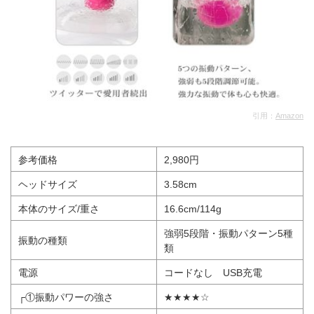
引用：
Amazon
参考価格
2,980円
ヘッドサイズ
3.58cm
本体のサイズ/重さ
16.6cm/114g
強弱5段階・振動パターン5種
振動の種類
類
電源
コードなし USB充電
┌①振動パワーの強さ
★★★★☆