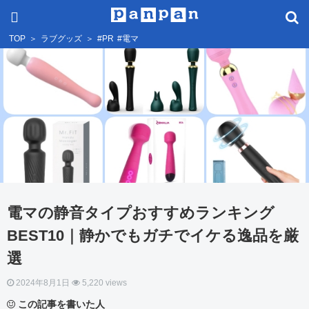
TOP
＞
ラブグッズ
＞
#PR
#電マ
電マの静音タイプおすすめランキング
BEST10｜静かでもガチでイケる逸品を厳
選
2024年8月1日
5,220 views
この記事を書いた人