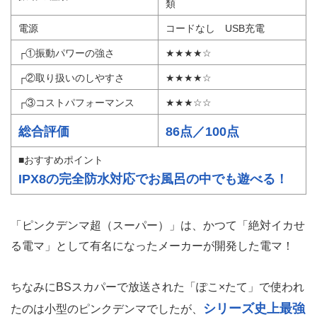
類
電源
コードなし USB充電
┌①振動パワーの強さ
★★★★☆
┌②取り扱いのしやすさ
★★★★☆
┌③コストパフォーマンス
★★★☆☆
総合評価
86点／100点
■おすすめポイント
IPX8の完全防水対応でお風呂の中でも遊べる！
「ピンクデンマ超（スーパー）」は、かつて「絶対イカせ
る電マ」として有名になったメーカーが開発した電マ！
ちなみにBSスカパーで放送された「ぽこ×たて」で使われ
シリーズ史上最強
たのは小型のピンクデンマでしたが、