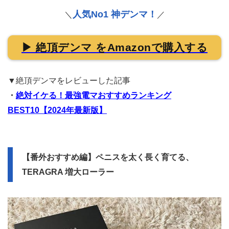
人気No1 神デンマ！
＼
／
▶ 絶頂デンマ をAmazonで購入する
▼絶頂デンマをレビューした記事
・
絶対イケる！最強電マおすすめランキング
BEST10【2024年最新版】
【番外おすすめ編】ペニスを太く長く育てる、
TERAGRA 増大ローラー