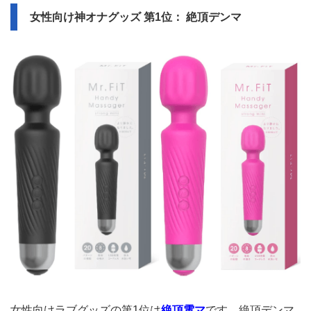
女性向け神オナグッズ 第1位： 絶頂デンマ
女性向けラブグッズの第1位は
絶頂電マ
です。絶頂デンマ