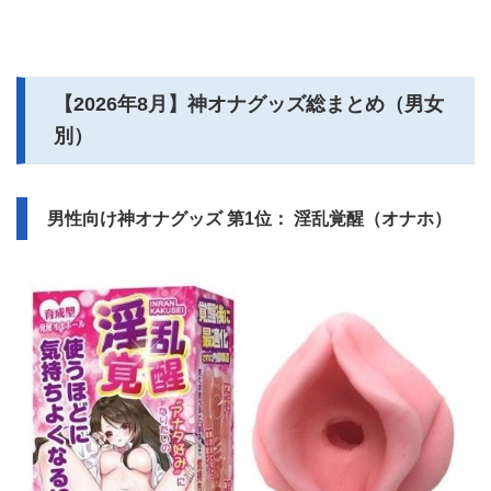
【
2026年8月
】神オナグッズ総まとめ（男女
別）
男性向け神オナグッズ 第1位： 淫乱覚醒（オナホ）