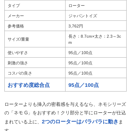
タイプ
ローター
メーカー
ジャパントイズ
参考価格
3,762円
長さ：8.7cm×太さ：2.3～3c
サイズ/重量
m
使いやすさ
95点／100点
刺激の強さ
95点／100点
コスパの良さ
95点／100点
おすすめ度総合点
95点／100点
ローターよりも挿入の密着感を与えるなら、ネモシリーズ
の「ネモ G」をおすすめ！クリ部分と竿にローターが仕込
2つのローターはバラバラに動き
まれている上に、
ま
す。