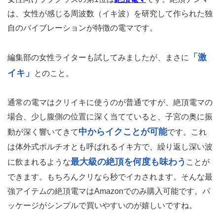
は、女性が感じる周波数（イキ波）を研究して作られた独
自のバイブレーションが特徴の電マです。
「激
編集部の女性ライターも試してみましたが、まさに
イキ」
とのこと。
通常の電マはクリイキに使うのが普通ですが、絶頂電マの
場合、少し腹側の位置に深く当てていると、子宮の奥に振
中からイクことが可能
動が深く響いてきて
です。これ
は体外式ポルチオとも呼ばれるイキ方で、繰り返し深い波
最大級の絶頂を何度も味わう
に飲まれるような
ことが
できます。もちろんクリなら秒でイカされます。そんな最
強アイテムの絶頂電マはAmazonでのみ購入可能です。パ
ッケージがシンプルで買いやすいのが嬉しいですね。