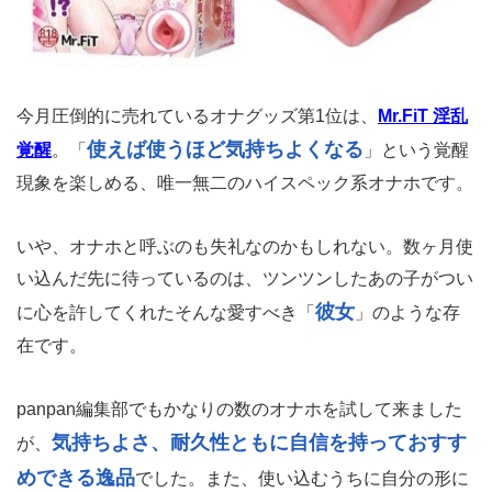
今月圧倒的に売れているオナグッズ第1位は、
Mr.FiT 淫乱
使えば使うほど気持ちよくなる
覚醒
。「
」という覚醒
現象を楽しめる、唯一無二のハイスペック系オナホです。
いや、オナホと呼ぶのも失礼なのかもしれない。数ヶ月使
い込んだ先に待っているのは、ツンツンしたあの子がつい
彼女
に心を許してくれたそんな愛すべき「
」のような存
在です。
panpan編集部でもかなりの数のオナホを試して来ました
気持ちよさ、耐久性ともに自信を持っておすす
が、
めできる逸品
でした。また、使い込むうちに自分の形に