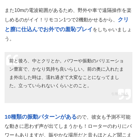
また10mの電波範囲があるため、野外や車で遠隔操作を楽
クリ
しめるのがイイ！リモコン1つで2機動かせるから、
と膣に仕込んでお外での羞恥プレイ
をしちゃいましょ
う。
前と後ろ、中とクリとか。パワーや振動のバリエーショ
ン豊富で、かなり気持ち良いらしい。前の奥に入れたま
ま外出した時は、濡れ過ぎて大変なことになってまし
た。立っていられないくらいとのこと。
引用：
NLS
10種類の振動パターンがある
ので、彼女も予測不可能
な動きに思わず声が出てしまうかも！ローターのわりにパ
ワーもありますが、賑やかな場所だと音もほとんど聞こえ