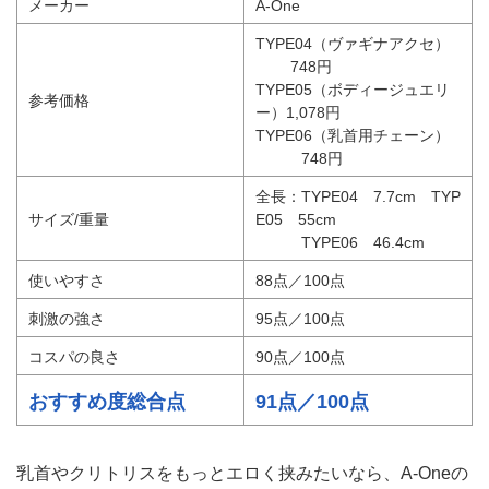
メーカー
A-One
TYPE04（ヴァギナアクセ）
748円
TYPE05（ボディージュエリ
参考価格
ー）1,078円
TYPE06（乳首用チェーン）
748円
全長：TYPE04 7.7cm TYP
サイズ/重量
E05 55cm
TYPE06 46.4cm
使いやすさ
88点／100点
刺激の強さ
95点／100点
コスパの良さ
90点／100点
おすすめ度総合点
91点／100点
乳首やクリトリスをもっとエロく挟みたいなら、A-Oneの