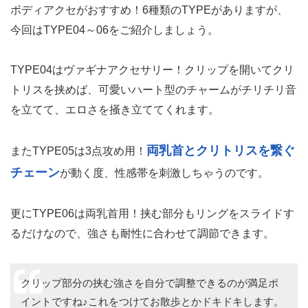
ボディアクセがおすすめ！6種類のTYPEがありますが、
今回はTYPE04～06をご紹介しましょう。
TYPE04はヴァギナアクセサリー！クリップを開いてクリ
トリスを挟めば、可愛いハート型のチャームがチリチリ音
を立てて、エロさを掻き立ててくれます。
両乳首とクリトリスを繋ぐ
またTYPE05は3点攻め用！
チェーン
が動く度、性感帯を刺激しちゃうのです。
更にTYPE06は両乳首用！挟む部分もリングをスライドす
るだけなので、強さも耐性に合わせて調節できます。
クリップ部分の挟む強さを自分で調整できるのが満足ポ
イントですね♪これをつけてお散歩とかドキドキします。