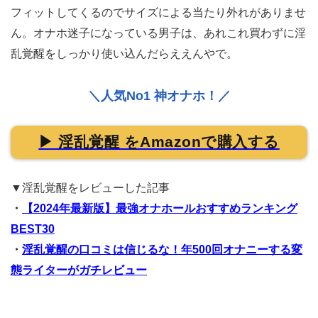
フィットしてくるのでサイズによる当たり外れがありませ
ん。オナホ迷子になっている男子は、あれこれ買わずに淫
乱覚醒をしっかり使い込んだらええんやで。
＼人気No1 神オナホ！／
▶ 淫乱覚醒 をAmazonで購入する
▼淫乱覚醒をレビューした記事
・
【2024年最新版】最強オナホールおすすめランキング
BEST30
・
淫乱覚醒の口コミは信じるな！年500回オナニーする変
態ライターがガチレビュー