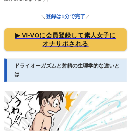
登録は1分で完了
＼
／
▶ VI-VOに会員登録して素人女子に
オナサポされる
ドライオーガズムと射精の生理学的な違いと
は