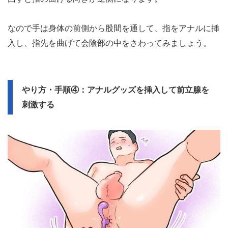
また指の使い方のイメージですが、指マンと同じなんです
よね。
女の子のアソコに指を入れて、第二関節くらいで曲げて膣
壁を愛撫するイメージです。
ただし前立腺は会陰部のところにあるので、手を後ろから
回すと指の曲げる向きが逆側になります。
なので手は身体の前側から股間を通して、指をアナルに挿
入し、指先を曲げて会陰部の中をさわってみましょう。
やり方・手順④：アナルグッズを挿入して前立腺を
刺激する