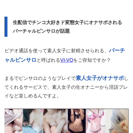
生配信でチンコ大好きド変態女子にオナサポされる
バーチャルピンサロが話題
バーチ
ビデオ通話を使って素人女子に射精させられる、
ャルピンサロ
と呼ばれる
VI-VO
をご存知ですか？
素人女子がオナサポ
まるでピンサロのようなプレイで
し
てくれるサービスで、素人女子の生オナニーから淫語プレ
イなど楽しめるんですよ。