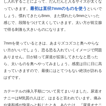
し入れすることによって、だんだんと入るサイズが太くな
最初は直径7mmのものを使う
っていきます。
といいで
しょう。慣れてきたら8mm、また慣れたら9mmといった
感じで、段階をつけて太くしていきます。太い方が前立腺
で得る刺激も大きいものになります。
7mmを使っているときは、あまりズコズコと奥へやらな
い方がいいでしょう。恐る恐る入れていくイメージで問題
ありません。日が経って尿道が拡張してきたなと思った
ら、太いものを奥へやってみましょう。感度は日に日に高
まっていきますので、最後にはとてつもない絶頂が訪れる
はずです。
カテーテルの挿入手順について見てまいりました。尿道オ
ナニーはM気質の人ほど、はまると言われています。痛み
や違和感が快楽へと転じたとき、あなたは、『尿道オナニ