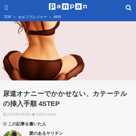
TOP
＞
セルフプレジャー
＞
#PR
尿道オナニーでかかせない、カテーテル
の挿入手順 4STEP
2019年6月6日
9,043 views
この記事を書いた人
愛のあるヤリチン