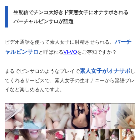
生配信でチンコ大好きド変態女子にオナサポされる
バーチャルピンサロが話題
バーチ
ビデオ通話を使って素人女子に射精させられる、
ャルピンサロ
と呼ばれる
VI-VO
をご存知ですか？
素人女子がオナサポ
まるでピンサロのようなプレイで
し
てくれるサービスで、素人女子の生オナニーから淫語プレ
イなど楽しめるんですよ。