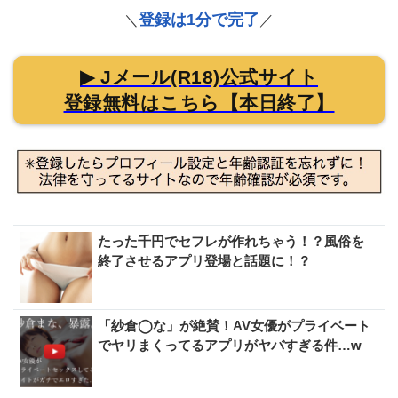
登録は1分で完了
＼
／
▶ Jメール(R18)公式サイト
登録無料はこちら【本日終了】
たった千円でセフレが作れちゃう！？風俗を
終了させるアプリ登場と話題に！？
「紗倉◯な」が絶賛！AV女優がプライベート
でヤリまくってるアプリがヤバすぎる件…w