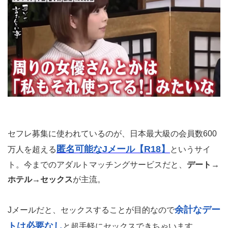
セフレ募集に使われているのが、日本最大級の会員数600
匿名可能なJメール【R18】
万人を超える
というサイ
ト。今までのアダルトマッチングサービスだと、
デート→
ホテル→セックス
が主流。
余計なデー
Jメールだと、セックスすることが目的なので
トは必要なし
と超手軽にセックスできちゃいます。